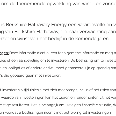
k om de toenemende opwekking van wind- en zonne
 is Berkshire Hathaway Energy een waardevolle en 
 van Berkshire Hathaway, die naar verwachting aanzi
zet en winst van het bedrijf in de komende jaren.  
ngen: 
Deze informatie dient alleen ter algemene informatie en mag n
vies of een aanbeveling om te investeren. De beslissing om te invester
elen, obligaties of andere activa, moet gebaseerd zijn op grondig on
o's die gepaard gaan met investeren. 
nvesteren altijd risico's met zich meebrengt, inclusief het risico van
e waarde van investeringen kan fluctueren en rendementen uit het ve
stige resultaten. Het is belangrijk om uw eigen financiële situatie, d
eren voordat u beslissingen neemt met betrekking tot investeringen.