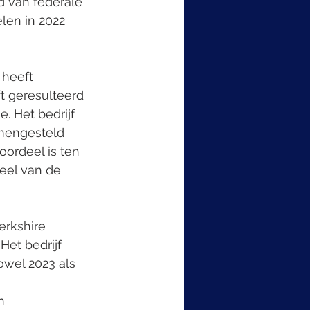
d van federale 
len in 2022 
 heeft 
t geresulteerd 
. Het bedrijf 
amengesteld 
oordeel is ten 
eel van de 
erkshire 
et bedrijf 
owel 2023 als 
h 