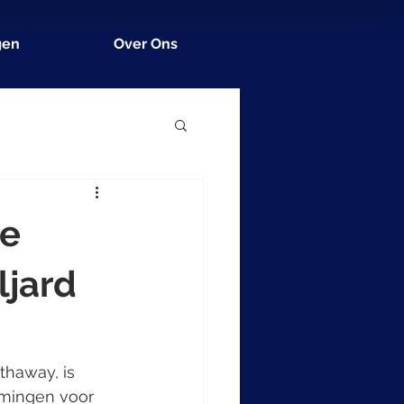
gen
Over Ons
re
ljard
haway, is 
emingen voor 