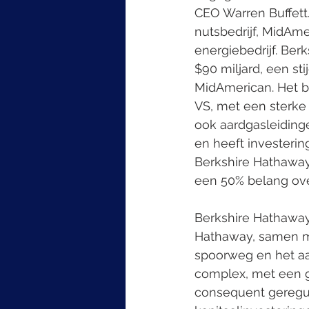
CEO Warren Buffett
nutsbedrijf, MidAme
energiebedrijf. Be
$90 miljard, een st
MidAmerican. Het be
VS, met een sterke
ook aardgasleidinge
en heeft investerin
Berkshire Hathaway 
een 50% belang ove
Berkshire Hathaway
Hathaway, samen me
spoorweg en het aan
complex, met een g
consequent geregu