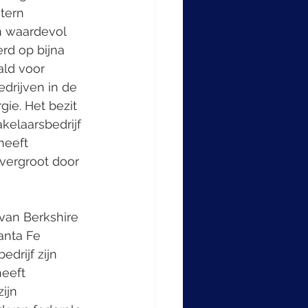
tern 
en waardevol 
d op bijna 
ald voor 
edrijven in de 
ie. Het bezit 
kelaarsbedrijf 
heeft 
vergroot door 
van Berkshire 
anta Fe 
drijf zijn 
eeft 
ijn 