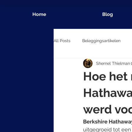
Home
Blog
All Posts
Beleggingsartikelen
Shernel Thielman
Hoe het 
Hathaway
werd voo
Berkshire Hathawa
uitgegroeid tot ee