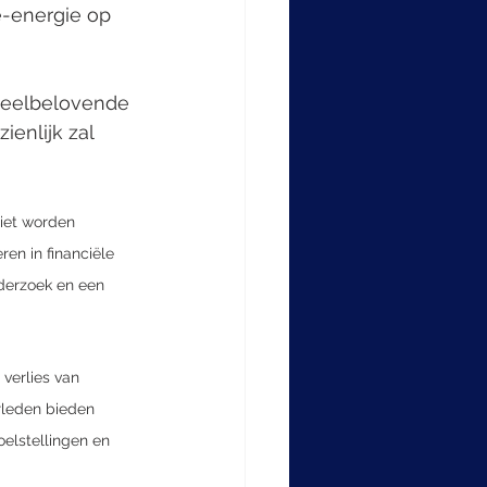
-energie op 
veelbelovende 
enlijk zal 
iet worden 
en in financiële 
derzoek en een 
 verlies van 
rleden bieden 
oelstellingen en 