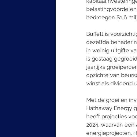
kapitaalinvestering
belastingvoordelen 
bedroegen $1,6 milj
Buffett is voorzic
dezelfde benaderin
in weinig uitgifte 
is gestaag gegroei
jaarlijks groeiperc
opzichte van beurs
winst als dividend u
Met de groei en inv
Hathaway Energy go
heeft projecties vo
2024, waarvan een 
energieprojecten. H