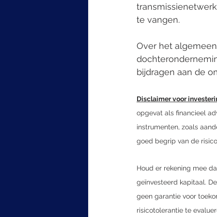
transmissienetwer
te vangen.
Over het algemeen
dochteronderneming
bijdragen aan de om
Disclaimer voor investeri
opgevat als financieel ad
instrumenten, zoals aand
goed begrip van de risic
Houd er rekening mee dat i
geïnvesteerd kapitaal. D
geen garantie voor toekom
risicotolerantie te evalu