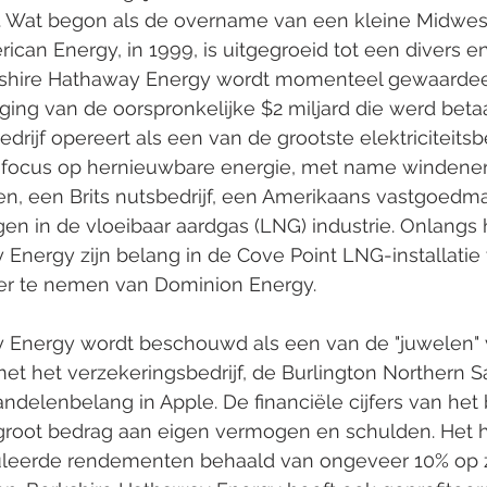
. Wat begon als de overname van een kleine Midwes
rican Energy, in 1999, is uitgegroeid tot een divers 
rkshire Hathaway Energy wordt momenteel gewaardeer
ijging van de oorspronkelijke $2 miljard die werd beta
drijf opereert als een van de grootste elektriciteitsb
 focus op hernieuwbare energie, met name windenerg
n, een Brits nutsbedrijf, een Amerikaans vastgoedma
gen in de vloeibaar aardgas (LNG) industrie. Onlangs 
Energy zijn belang in de Cove Point LNG-installatie 
r te nemen van Dominion Energy.  
 Energy wordt beschouwd als een van de "juwelen" 
t het verzekeringsbedrijf, de Burlington Northern S
delenbelang in Apple. De financiële cijfers van het be
root bedrag aan eigen vermogen en schulden. Het h
leerde rendementen behaald van ongeveer 10% op z