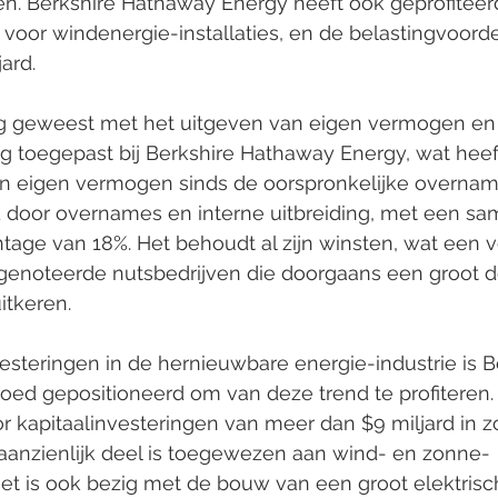
en. Berkshire Hathaway Energy heeft ook geprofiteer
voor windenergie-installaties, en de belastingvoorde
ard.
htig geweest met het uitgeven van eigen vermogen en
g toegepast bij Berkshire Hathaway Energy, wat heef
van eigen vermogen sinds de oorspronkelijke overname
d door overnames en interne uitbreiding, met een s
entage van 18%. Het behoudt al zijn winsten, wat een v
genoteerde nutsbedrijven die doorgaans een groot d
itkeren.  
esteringen in de hernieuwbare energie-industrie is B
ed gepositioneerd om van deze trend te profiteren. H
or kapitaalinvesteringen van meer dan $9 miljard in z
aanzienlijk deel is toegewezen aan wind- en zonne-
et is ook bezig met de bouw van een groot elektrisc