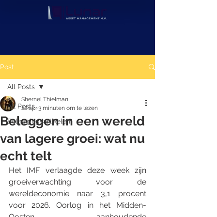
Post
All Posts
Shernel Thielman
All Posts
22 apr
3 minuten om te lezen
Beleggen in een wereld
Beleggingsartikelen
van lagere groei: wat nu
echt telt
Het IMF verlaagde deze week zijn 
groeiverwachting voor de 
wereldeconomie naar 3,1 procent 
voor 2026. Oorlog in het Midden-
Oosten, aanhoudende 