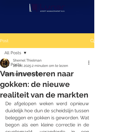
Post
All Posts
Shernel Thielman
All Posts
28 okt 2025
2 minuten om te lezen
Van investeren naar
Beleggingsartikelen
gokken: de nieuwe
realiteit van de markten
De afgelopen weken werd opnieuw 
duidelijk hoe dun de scheidslijn tussen 
beleggen en gokken is geworden. Wat 
begon als een kleine correctie in de 
cryptomarkt, veranderde in een 