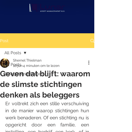
Post
All Posts
Shernel Thielman
All Posts
10 jun
4 minuten om te lezen
Geven dat blijft: waarom
Beleggingsartikelen
de slimste stichtingen
denken als beleggers
Er voltrekt zich een stille verschuiving 
in de manier waarop stichtingen hun 
werk benaderen. Of een stichting nu is 
opgericht door een familie, een 
instelling, een bedrijf, een kerk, of in 