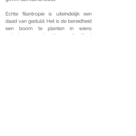
Echte filantropie is uiteindelijk een 
daad van geduld. Het is de bereidheid 
een boom te planten in wiens 
schaduw men misschien nooit zelf zal 
zitten. Langetermijnbeleggen is 
simpelweg de manier waarop die 
boom in leven wordt gehouden.
Disclaimer 
Dit artikel wordt gepubliceerd door Lunar 
Asset Management N.V. uitsluitend voor 
algemene informatieve en educatieve 
doeleinden. Het geeft de persoonlijke 
opvattingen van de auteur weer op het 
moment van schrijven en vormt geen 