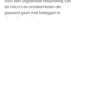
voor een uitgebreide bespreking van 
de risico's en onzekerheden die 
gepaard gaan met beleggen in 
alternatieve activa.
*Disclaimer alternatieve beleggingen:*
Beleggen in alternatieve activa brengt 
hogere risico's met zich mee dan 
traditionele beleggingen en is alleen 
geschikt voor ervaren beleggers. 
Potentiële beleggers moeten de 
prospectus zorgvuldig bestuderen, 
waarin alle risico's, kosten en uitgaven 
van alternatieve beleggingen worden 
vermeld. Deze beleggingen zijn niet 
fiscaal efficiënt en beleggers dienen 
voorafgaand aan het beleggen een 
belastingadviseur te raadplegen. 
Alternatieve beleggingen brengen 