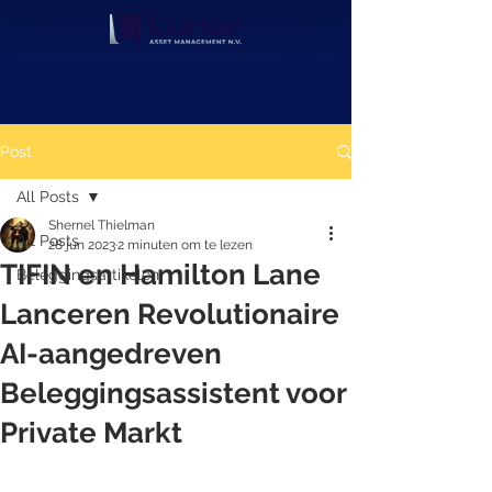
Post
All Posts
Shernel Thielman
All Posts
28 jun 2023
2 minuten om te lezen
TIFIN en Hamilton Lane
Beleggingsartikelen
Lanceren Revolutionaire
AI-aangedreven
Beleggingsassistent voor
Private Markt