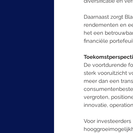
diversificatie en ve
Daarnaast zorgt Bla
rendementen en een
het een betrouwbare
financiële portefeuil
Toekomstperspect
De voortdurende fo
sterk vooruitzicht 
meer dan een transa
consumentenbestedi
vergroten, positio
innovatie, operatio
Voor investeerders 
hooggroeimogelijkh