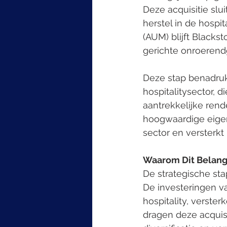
Deze acquisitie slui
herstel in de hospi
(AUM) blijft Blackst
gerichte onroerend
Deze stap benadrukt
hospitalitysector, d
aantrekkelijke ren
hoogwaardige eigen
sector en versterkt h
Waarom Dit Belangr
De strategische sta
De investeringen va
hospitality, verster
dragen deze acquisi