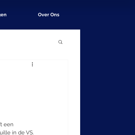
gen
Over Ons
t een 
lle in de VS. 