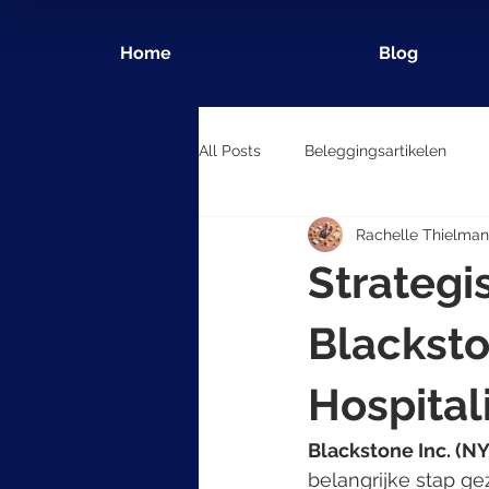
Home
Blog
All Posts
Beleggingsartikelen
Rachelle Thielman
Strategi
Blacksto
Hospital
Blackstone Inc. (NY
belangrijke stap g