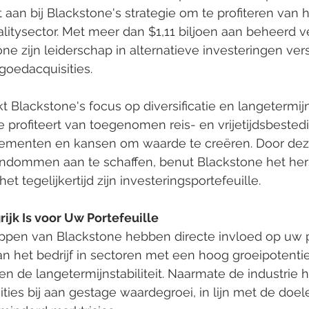
t aan bij Blackstone's strategie om te profiteren van h
talitysector. Met meer dan $1,11 biljoen aan beheerd
one zijn leiderschap in alternatieve investeringen ver
goedacquisities.
 Blackstone's focus op diversificatie en langetermijn
ie profiteert van toegenomen reis- en vrijetijdsbestedi
dementen en kansen om waarde te creëren. Door dez
dommen aan te schaffen, benut Blackstone het herst
et tegelijkertijd zijn investeringsportefeuille.
ijk Is voor Uw Portefeuille
ppen van Blackstone hebben directe invloed op uw po
n het bedrijf in sectoren met een hoog groeipotentie
ken de langetermijnstabiliteit. Naarmate de industrie he
ties bij aan gestage waardegroei, in lijn met de doel