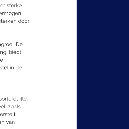
et sterke 
 vermogen 
sterken door 
groei. De 
ng, biedt 
e 
el in de 
rtefeuille. 
el, zoals 
rstelt, 
en van 