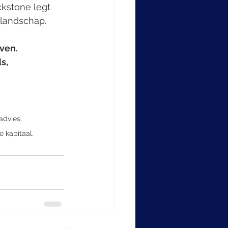
kstone legt 
 landschap.
ven. 
s, 
advies. 
e kapitaal. 