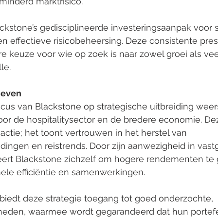
rminderd marktrisico.
ckstone’s gedisciplineerde investeringsaanpak voor s
 effectieve risicobeheersing. Deze consistente pres
 keuze voor wie op zoek is naar zowel groei als veer
le.
ieven
cus van Blackstone op strategische uitbreiding weer
voor de hospitalitysector en de bredere economie. Deze
ctie; het toont vertrouwen in het herstel van 
ngen en reistrends. Door zijn aanwezigheid in vast
neert Blackstone zichzelf om hogere rendementen te 
nele efficiëntie en samenwerkingen.
biedt deze strategie toegang tot goed onderzochte, 
eden, waarmee wordt gegarandeerd dat hun portefeui