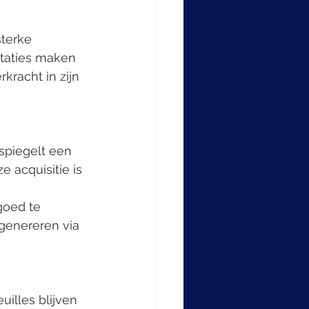
terke 
taties maken 
kracht in zijn 
spiegelt een 
 acquisitie is 
goed te 
genereren via 
lles blijven 