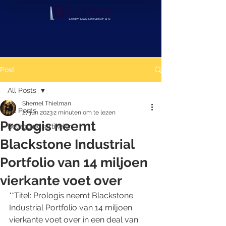
Post
All Posts
Shernel Thielman
All Posts
27 jun 2023
2 minuten om te lezen
Prologis neemt
Beleggingsartikelen
Blackstone Industrial
Portfolio van 14 miljoen
vierkante voet over
**Titel: Prologis neemt Blackstone 
Industrial Portfolio van 14 miljoen 
vierkante voet over in een deal van 