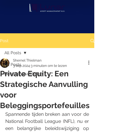
Post
All Posts
Shernel Thielman
All Posts
3 sep 2024
3 minuten om te lezen
Private Equity: Een
Beleggingsartikelen
Strategische Aanvulling
voor
Beleggingsportefeuilles
Spannende tijden breken aan voor de 
National Football League (NFL), nu er 
een belangrijke beleidswijziging op 