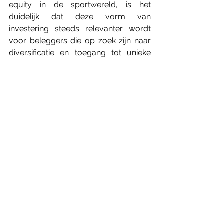
equity in de sportwereld, is het 
duidelijk dat deze vorm van 
investering steeds relevanter wordt 
voor beleggers die op zoek zijn naar 
diversificatie en toegang tot unieke 
marktkansen. Het strategisch 
opnemen van private equity in een 
beleggingsportefeuille kan niet alleen 
helpen bij het spreiden van risico’s, 
maar ook bij het benutten van 
potentieel lucratieve 
investeringsmogelijkheden die anders 
moeilijk bereikbaar zouden zijn.
Disclaimer:
 De in dit artikel genoemde 
bedrijven en investeringsgroepen worden 
uitsluitend ter illustratie genoemd en 
impliceren geen aanbeveling of goedkeuring. 
Beleggers dienen eigen onderzoek te doen en 