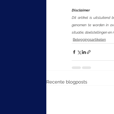
Disclaimer
Dit artikel is uitsluitend
genomen te worden in ove
situatie, doelstellingen en 
Beleggingsartikelen
Recente blogposts