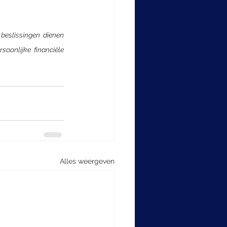
 beslissingen dienen 
onlijke financiële 
Alles weergeven