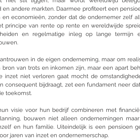
jft niet stil liggen, maar wordt wereldwijd belegd
d en andere markten. Daarmee profiteert een pensioe
n en economieën, zonder dat de ondernemer zelf all
t principe van rente op rente en wereldwijde sprei
scheiden en regelmatige inleg op lange termijn ee
ouwen.
antrouwen in de eigen onderneming, maar om realis
n bron van trots en inkomen zijn, maar een apart be
ie inzet niet verloren gaat mocht de omstandighede
n consequent bijdraagt, zet een fundament neer dat 
 de toekomst.
n visie voor hun bedrijf combineren met financiële
planning, bouwen niet alleen ondernemingen maar 
zelf en hun familie. Uiteindelijk is een pensioen g
oor jaren van inzet en ondernemerschap.