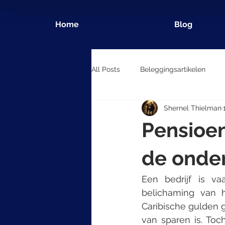
Home
Blog
All Posts
Beleggingsartikelen
Shernel Thielman
Pensioen
de onde
Een bedrijf is v
belichaming van h
Caribische gulden g
van sparen is. Toch