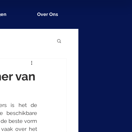
gen
Over Ons
ner van
rs is het de 
e beschikbare 
 de beste vorm 
 vaak over het 