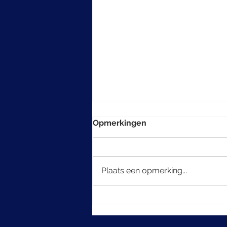
Opmerkingen
Plaats een opmerking...
De kunst van het
multigenerationeel denken
in beleggen