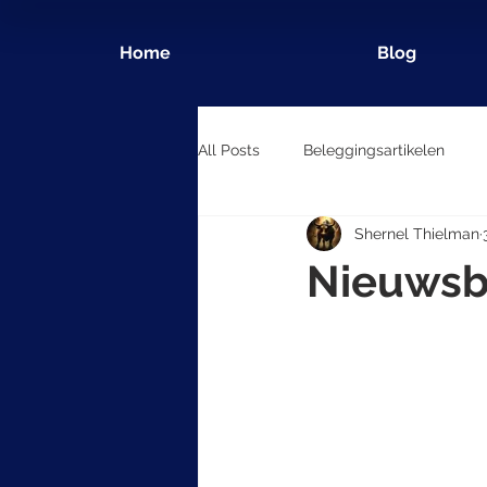
Home
Blog
All Posts
Beleggingsartikelen
Shernel Thielman
Nieuwsb