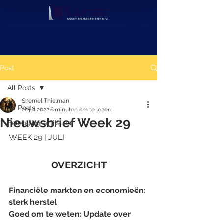
Post
All Posts
Shernel Thielman
All Posts
22 jul 2022
6 minuten om te lezen
Nieuwsbrief Week 29
Beleggingsartikelen
WEEK 29 | JULI
OVERZICHT
Financiële markten en economieën: 
sterk herstel
Goed om te weten: Update over 