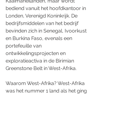
Kaaimaneilanden, maar wordt 
bediend vanuit het hoofdkantoor in 
Londen, Verenigd Koninkrijk. De 
bedrijfsmiddelen van het bedrijf 
bevinden zich in Senegal, Ivoorkust 
en Burkina Faso, evenals een 
portefeuille van 
ontwikkelingsprojecten en 
exploratieactiva in de Birimian 
Greenstone Belt in West-Afrika.
Waarom West-Afrika? West-Afrika 
was het nummer 1 land als het ging 
om wereldwijde goudvondsten in de 
afgelopen 10 jaar. West-Afrika is ook 
de 2e grootste goudproducerende 
regio na China. Endeavour heeft zich 
gericht op West-Afrika door meer dan 
$ 2 miljard te investeren en werd de 