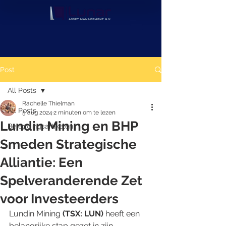
Post
All Posts
Rachelle Thielman
All Posts
5 aug 2024
2 minuten om te lezen
Lundin Mining en BHP
Beleggingsartikelen
Smeden Strategische
Alliantie: Een
Spelveranderende Zet
voor Investeerders
Lundin Mining 
(TSX: LUN)
 heeft een 
belangrijke stap gezet in zijn 