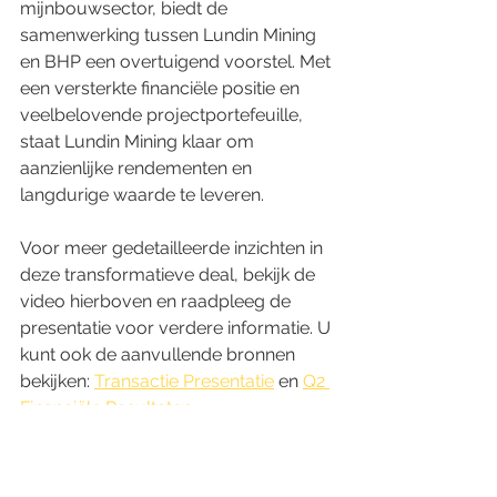
mijnbouwsector, biedt de 
samenwerking tussen Lundin Mining 
en BHP een overtuigend voorstel. Met 
een versterkte financiële positie en 
veelbelovende projectportefeuille, 
staat Lundin Mining klaar om 
aanzienlijke rendementen en 
langdurige waarde te leveren.
Voor meer gedetailleerde inzichten in 
deze transformatieve deal, bekijk de 
video hierboven en raadpleeg de 
presentatie voor verdere informatie. U 
kunt ook de aanvullende bronnen 
bekijken: 
Transactie Presentatie
 en 
Q2 
Financiële Resultaten
.
Voor meer informatie, bezoek hun 
website: 
Lundin Mining
 en 
BHP
.