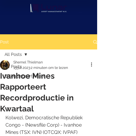
Post
All Posts
Shernel Thielman
All Posts
13 jul 2023
2 minuten om te lezen
Ivanhoe Mines
Beleggingsartikelen
Rapporteert
Recordproductie in
Kwartaal
Kolwezi, Democratische Republiek 
Congo - (Newsfile Corp) - Ivanhoe 
Mines (TSX: IVN) (OTCQX: IVPAF) 