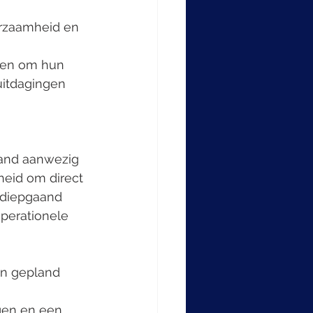
urzaamheid en 
ven om hun 
uitdagingen 
aand aanwezig 
heid om direct 
 diepgaand 
operationele 
n gepland 
jgen en een 