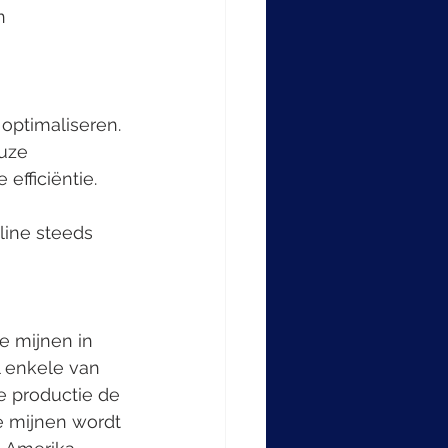
n 
 
optimaliseren. 
uze 
efficiëntie. 
line steeds 
e mijnen in 
 enkele van 
e productie de 
e mijnen wordt 