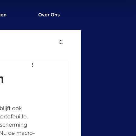
gen
Over Ons
n
lijft ook 
tefeuille. 
escherming 
 Nu de macro-