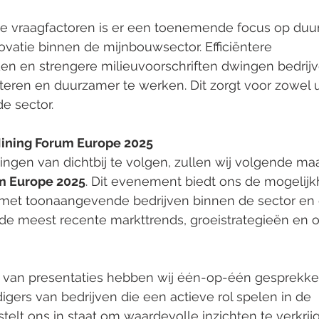
ele vraagfactoren is er een toenemende focus op du
vatie binnen de mijnbouwsector. Efficiëntere 
n en strengere milieuvoorschriften dwingen bedrij
teren en duurzamer te werken. Dit zorgt voor zowel 
e sector.
Mining Forum Europe 2025
ngen van dichtbij te volgen, zullen wij volgende m
m Europe 2025
. Dit evenement biedt ons de mogelijk
 met toonaangevende bedrijven binnen de sector en
in de meest recente markttrends, groeistrategieën en 
 van presentaties hebben wij één-op-één gesprekke
ers van bedrijven die een actieve rol spelen in de 
telt ons in staat om waardevolle inzichten te verkri