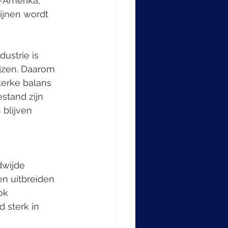
-Amerika, 
ijnen wordt 
ustrie is 
ijzen. Daarom 
terke balans 
estand zijn 
blijven 
wijde 
n uitbreiden 
ok 
 sterk in 