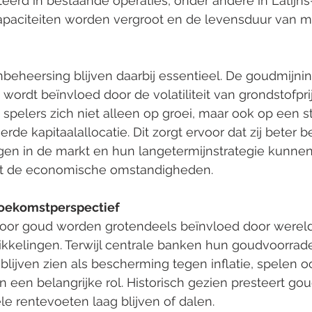
teerd in bestaande operaties, onder andere in Latijns
paciteiten worden vergroot en de levensduur van m
nbeheersing blijven daarbij essentieel. De goudmijnind
n wordt beïnvloed door de volatiliteit van grondstofpr
 spelers zich niet alleen op groei, maar ook op een s
rde kapitaalallocatie. Dit zorgt ervoor dat zij beter b
n in de markt en hun langetermijnstrategie kunnen 
ht de economische omstandigheden.
Toekomstperspectief
voor goud worden grotendeels beïnvloed door wereld
kelingen. Terwijl centrale banken hun goudvoorrade
lijven zien als bescherming tegen inflatie, spelen o
 een belangrijke rol. Historisch gezien presteert goud
le rentevoeten laag blijven of dalen.