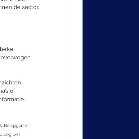
nen de sector.
terke 
eloverwogen 
nzichten 
a’s of 
formatie.
s. Beleggen in 
dpleeg een 