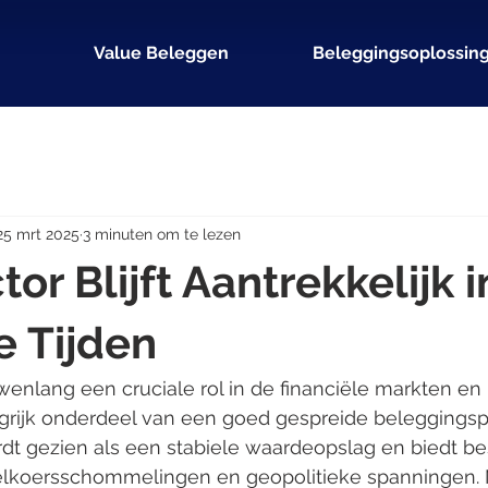
Value Beleggen
Beleggingsoplossin
25 mrt 2025
3 minuten om te lezen
r Blijft Aantrekkelijk i
 Tijden
enlang een cruciale rol in de financiële markten en b
rijk onderdeel van een goed gespreide beleggingspor
dt gezien als een stabiele waardeopslag en biedt b
sselkoersschommelingen en geopolitieke spanningen.