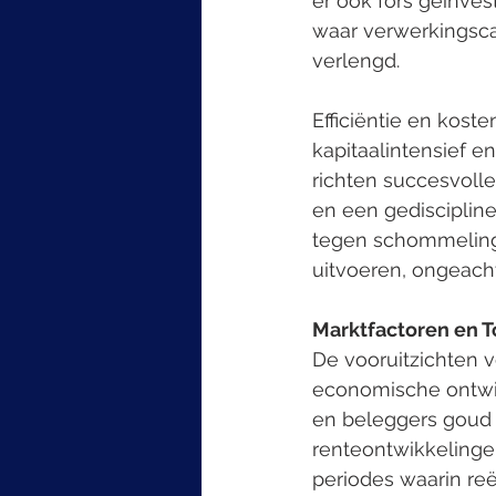
er ook fors geïnves
waar verwerkingsca
verlengd.
Efficiëntie en koste
kapitaalintensief e
richten succesvolle
en een gedisciplinee
tegen schommelinge
uitvoeren, ongeac
Marktfactoren en 
De vooruitzichten 
economische ontwik
en beleggers goud b
renteontwikkelingen
periodes waarin reë