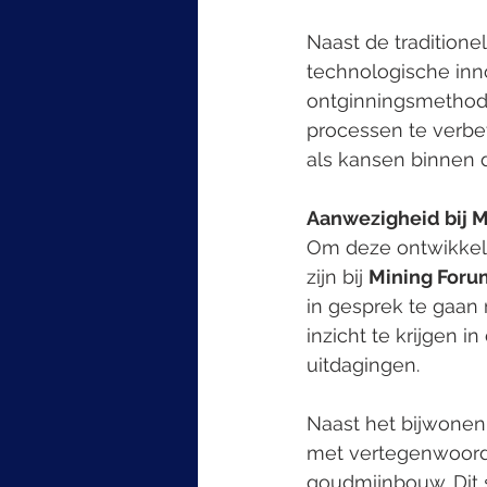
Naast de tradition
technologische inno
ontginningsmethode
processen te verbe
als kansen binnen d
Aanwezigheid bij 
Om deze ontwikkeli
zijn bij 
Mining Foru
in gesprek te gaan
inzicht te krijgen 
uitdagingen.
Naast het bijwonen
met vertegenwoordig
goudmijnbouw. Dit s