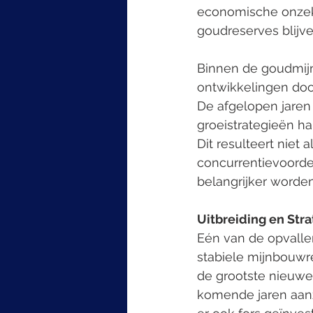
economische onzek
goudreserves blijven
Binnen de goudmijns
ontwikkelingen door
De afgelopen jaren
groeistrategieën ha
Dit resulteert niet
concurrentievoordee
belangrijker worden
Uitbreiding en Str
Eén van de opvallen
stabiele mijnbouwr
de grootste nieuwe
komende jaren aanz