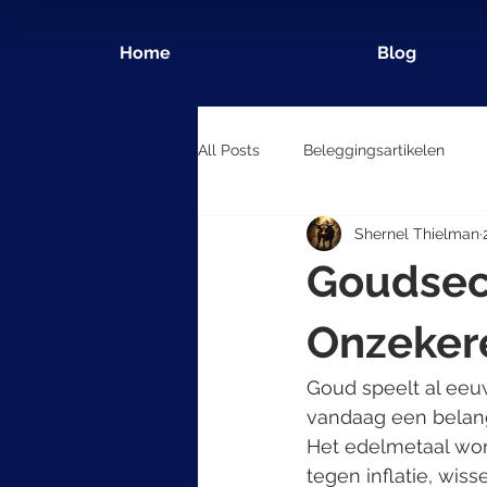
Home
Blog
All Posts
Beleggingsartikelen
Shernel Thielman
Goudsecto
Onzekere
Goud speelt al eeuw
vandaag een belang
Het edelmetaal wor
tegen inflatie, wi