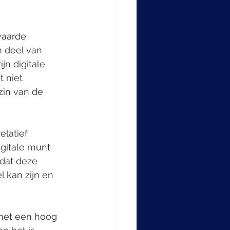
waarde 
n deel van 
n digitale 
 niet 
zin van de 
latief 
gitale munt 
dat deze 
 kan zijn en 
 met een hoog 