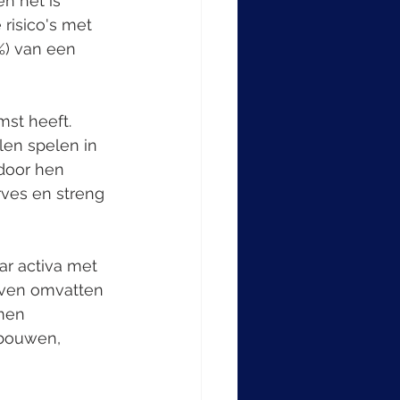
n het is 
risico's met 
%) van een 
st heeft. 
len spelen in 
door hen 
ves en streng 
ar activa met 
jven omvatten 
men 
bouwen, 