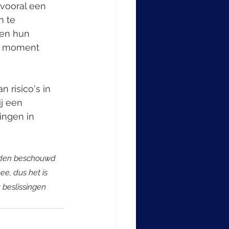
vooral een 
m te 
ien hun 
n moment 
n risico's in 
j een 
ingen in 
orden beschouwd 
ee, dus het is 
 beslissingen 