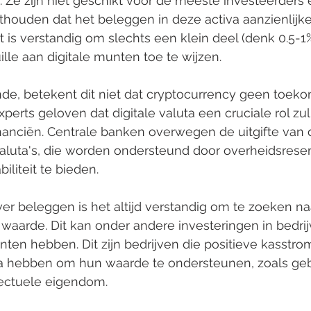
. Ze zijn niet geschikt voor de meeste investeerders e
thouden dat het beleggen in deze activa aanzienlijke 
 is verstandig om slechts een klein deel (denk 0.5-1
lle aan digitale munten toe te wijzen.
e, betekent dit niet dat cryptocurrency geen toekom
perts geloven dat digitale valuta een cruciale rol zul
nanciën. Centrale banken overwegen de uitgifte van 
valuta's, die worden ondersteund door overheidsreser
iliteit te bieden.
er beleggen is het altijd verstandig om te zoeken na
waarde. Dit kan onder andere investeringen in bedri
ten hebben. Dit zijn bedrijven die positieve kasstro
va hebben om hun waarde te ondersteunen, zoals ge
lectuele eigendom.