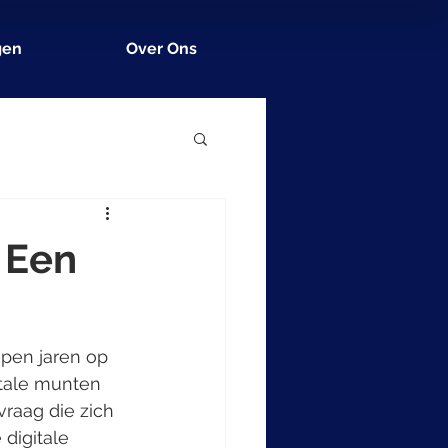
gen
Over Ons
 Een
open jaren op 
itale munten 
raag die zich 
digitale 