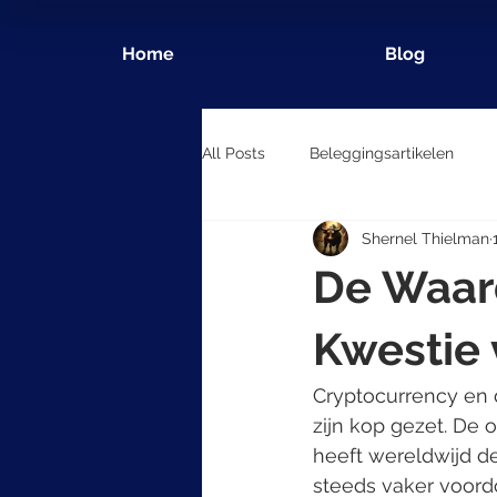
Home
Blog
All Posts
Beleggingsartikelen
Shernel Thielman
De Waar
Kwestie 
Cryptocurrency en d
zijn kop gezet. De 
heeft wereldwijd de
steeds vaker voordoe