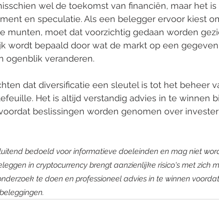
isschien wel de toekomst van financiën, maar het is 
ment en speculatie. Als een belegger ervoor kiest o
tale munten, moet dat voorzichtig gedaan worden gez
jk wordt bepaald door wat de markt op een gegeve
en ogenblik veranderen.
hten dat diversificatie een sleutel is tot het beheer va
euille. Het is altijd verstandig advies in te winnen bi
r voordat beslissingen worden genomen over invester
 uitsluitend bedoeld voor informatieve doeleinden en mag niet w
eleggen in cryptocurrency brengt aanzienlijke risico's met zich m
onderzoek te doen en professioneel advies in te winnen voordat
beleggingen.