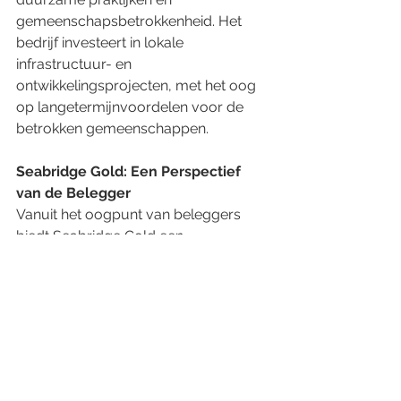
gemeenschapsbetrokkenheid. Het 
bedrijf investeert in lokale 
infrastructuur- en 
ontwikkelingsprojecten, met het oog 
op langetermijnvoordelen voor de 
betrokken gemeenschappen. 
Seabridge Gold: Een Perspectief 
van de Belegger 
Vanuit het oogpunt van beleggers 
biedt Seabridge Gold een 
overtuigende casus met zijn 
uitgebreide bronnenbasis, 
strategische projectontwikkelingen en 
robuuste financiële prognoses. De 
proactieve aanpak van het bedrijf om 
milieu-goedkeuringen veilig te stellen 
en zich bezig te houden met lokale 