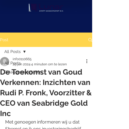
Post
All Posts
info0110665
All Posts
25 jun 2024
4 minuten om te lezen
De Toekomst van Goud
Beleggingsartikelen
Verkennen: Inzichten van
Rudi P. Fronk, Voorzitter &
CEO van Seabridge Gold
Inc
Met genoegen informeren wij u dat 
Shernel en ik ons ​​investeringsbedrijf 