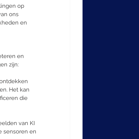
lingen op 
van ons 
jkheden en 
eteren en 
n zijn:
 ontdekken 
n. Het kan 
iceren die 
eelden van KI 
e sensoren en 