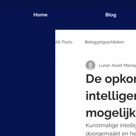
Home
Blog
All Posts
Beleggingsartikelen
Lunar Asset Mana
De opko
intellig
mogelij
Kunstmatige intelli
doorgemaakt en hee