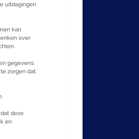
le uitdagingen 
nen kan 
denken over 
chten.
den gegevens. 
te zorgen dat 
n
k en 