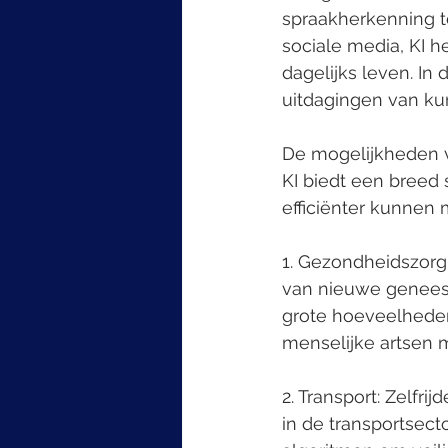
spraakherkenning t
sociale media, KI h
dagelijks leven. In
uitdagingen van kun
De mogelijkheden v
KI biedt een breed
efficiënter kunnen
1. Gezondheidszorg:
van nieuwe genees
grote hoeveelheden
menselijke artsen m
2. Transport: Zelfr
in de transportsec