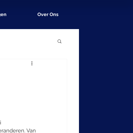
gen
Over Ons
i 
randeren. Van 