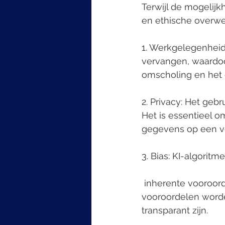
Terwijl de mogelijk
en ethische overw
1. Werkgelegenhei
vervangen, waardoo
omscholing en het 
2. Privacy: Het geb
Het is essentieel o
gegevens op een ve
3. Bias: KI-algori
 inherente vooroordelen bevatten. Het is belangrijk om ervoor te zorgen dat deze 
vooroordelen worde
transparant zijn.