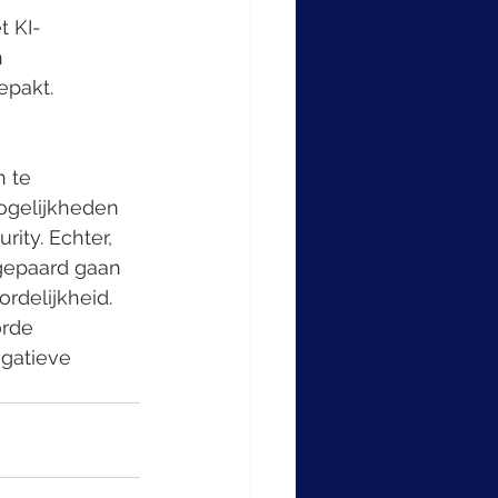
t KI-
 
epakt.
 te 
ogelijkheden 
ity. Echter, 
gepaard gaan 
rdelijkheid. 
rde 
gatieve 