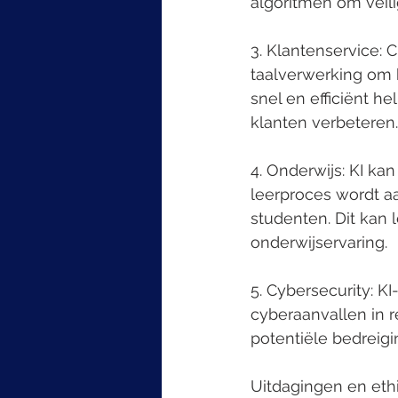
algoritmen om veili
3. Klantenservice: 
taalverwerking om 
snel en efficiënt h
klanten verbeteren.
4. Onderwijs: KI ka
leerproces wordt a
studenten. Dit kan 
onderwijservaring.
5. Cybersecurity: K
cyberaanvallen in 
potentiële bedreig
Uitdagingen en eth