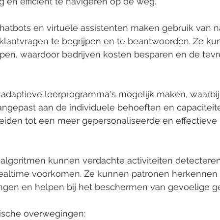
g en efficiënt te navigeren op de weg.
Chatbots en virtuele assistenten maken gebruik van na
klantvragen te begrijpen en te beantwoorden. Ze ku
elpen, waardoor bedrijven kosten besparen en de tev
n adaptieve leerprogramma's mogelijk maken, waarbij
angepast aan de individuele behoeften en capaciteit
leiden tot een meer gepersonaliseerde en effectieve 
I-algoritmen kunnen verdachte activiteiten detectere
realtime voorkomen. Ze kunnen patronen herkennen d
ingen en helpen bij het beschermen van gevoelige g
ische overwegingen: