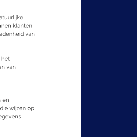
tuurlijke 
nnen klanten 
redenheid van 
 het 
en van 
n en 
ie wijzen op 
egevens.