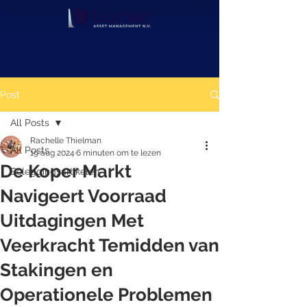
Post
All Posts
Rachelle Thielman
All Posts
19 aug 2024
6 minuten om te lezen
De Koper Markt
Beleggingsartikelen
Navigeert Voorraad
Uitdagingen Met
Veerkracht Temidden van
Stakingen en
Operationele Problemen