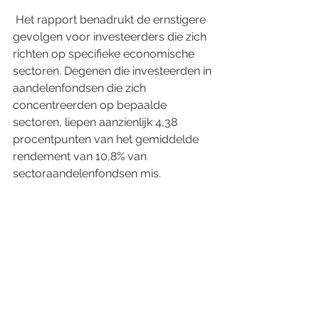
 Het rapport benadrukt de ernstigere 
gevolgen voor investeerders die zich 
richten op specifieke economische 
sectoren. Degenen die investeerden in 
aandelenfondsen die zich 
concentreerden op bepaalde 
sectoren, liepen aanzienlijk 4,38 
procentpunten van het gemiddelde 
rendement van 10,8% van 
sectoraandelenfondsen mis.
 Ter conclusie dient het uitgebreide 
rapport als een scherpe herinnering 
dat proberen de markt te timen kan 
leiden tot aanzienlijke gemiste kansen 
en suboptimale resultaten op de 
lange termijn. De cijfers spreken voor 
zich, en bevestigen de wijsheid van 