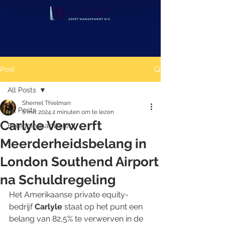
Post
All Posts
Shernel Thielman
All Posts
6 mrt 2024
2 minuten om te lezen
Carlyle Verwerft
Beleggingsartikelen
Meerderheidsbelang in
London Southend Airport
na Schuldregeling
Het Amerikaanse private equity-
bedrijf 
Carlyle 
staat op het punt een 
belang van 82,5% te verwerven in de 