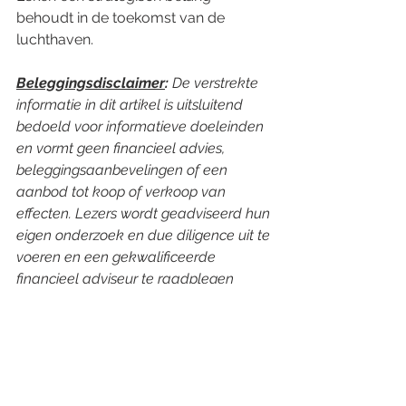
behoudt in de toekomst van de 
luchthaven.
Beleggingsdisclaimer
:
 De verstrekte 
informatie in dit artikel is uitsluitend 
bedoeld voor informatieve doeleinden 
en vormt geen financieel advies, 
beleggingsaanbevelingen of een 
aanbod tot koop of verkoop van 
effecten. Lezers wordt geadviseerd hun 
eigen onderzoek en due diligence uit te 
voeren en een gekwalificeerde 
financieel adviseur te raadplegen 
alvorens beslissingen te nemen. De 
auteur en het platform zijn niet 
verantwoordelijk voor eventuele 
beleggingsacties die worden 
ondernomen op basis van de 