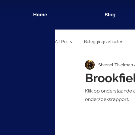
Home
Blog
All Posts
Beleggingsartikelen
Shernel Thielman
Brookfie
Klik op onderstaande a
onderzoeksrapport.