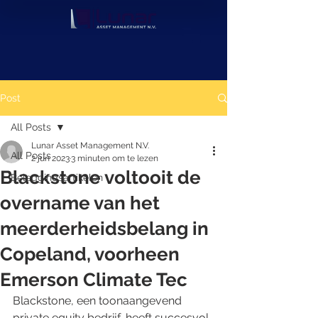
Post
All Posts
Lunar Asset Management N.V.
All Posts
2 jun 2023
3 minuten om te lezen
Blackstone voltooit de
Beleggingsartikelen
overname van het
meerderheidsbelang in
Copeland, voorheen
Emerson Climate Tec
Blackstone, een toonaangevend 
private equity bedrijf, heeft succesvol 