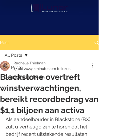
Post
All Posts
Rachelle Thielman
All Posts
17 okt 2024
2 minuten om te lezen
Blackstone overtreft
Beleggingsartikelen
winstverwachtingen,
bereikt recordbedrag van
$1,1 biljoen aan activa
Als aandeelhouder in Blackstone (BX) 
zult u verheugd zijn te horen dat het 
bedrijf recent uitstekende resultaten 