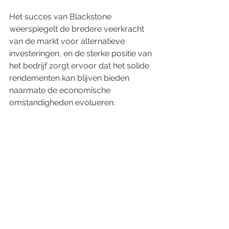
Het succes van Blackstone 
weerspiegelt de bredere veerkracht 
van de markt voor alternatieve 
investeringen, en de sterke positie van 
het bedrijf zorgt ervoor dat het solide 
rendementen kan blijven bieden 
naarmate de economische 
omstandigheden evolueren.
Disclaimer
Deze blogpost is uitsluitend bedoeld voor 
informatieve doeleinden en vormt geen 
investeringsadvies. Investeren in private 
equity brengt aanzienlijke risico's met zich 
mee, waaronder het potentieel verlies van de 
gehele investering. De prestaties in het 
verleden zijn geen indicatie voor toekomstige 