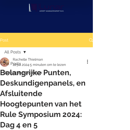
Post
All Posts
Rachelle Thielman
All Posts
22 jul 2024
5 minuten om te lezen
Belangrijke Punten,
Beleggingsartikelen
Deskundigenpanels, en
Afsluitende
Hoogtepunten van het
Rule Symposium 2024:
Dag 4 en 5