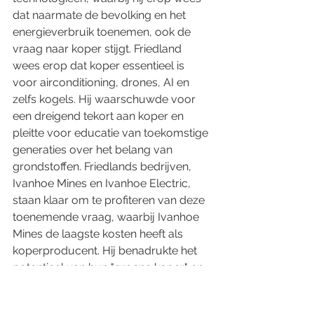
dat naarmate de bevolking en het 
energieverbruik toenemen, ook de 
vraag naar koper stijgt. Friedland 
wees erop dat koper essentieel is 
voor airconditioning, drones, AI en 
zelfs kogels. Hij waarschuwde voor 
een dreigend tekort aan koper en 
pleitte voor educatie van toekomstige 
generaties over het belang van 
grondstoffen. Friedlands bedrijven, 
Ivanhoe Mines en Ivanhoe Electric, 
staan klaar om te profiteren van deze 
toenemende vraag, waarbij Ivanhoe 
Mines de laagste kosten heeft als 
koperproducent. Hij benadrukte het 
potentieel van hun "groene koper" en 
beschreef hun lopende project om de 
groenste kopermijn in de VS te 