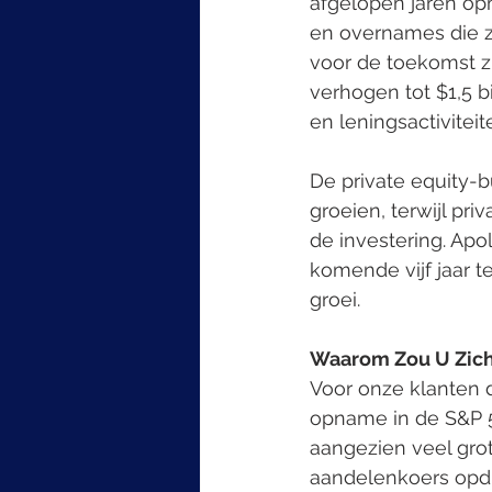
afgelopen jaren op
en overnames die zi
voor de toekomst zij
verhogen tot $1,5 b
en leningsactiviteit
De private equity-b
groeien, terwijl pri
de investering. Apol
komende vijf jaar 
groei.
Waarom Zou U Zich
Voor onze klanten d
opname in de S&P 5
aangezien veel gro
aandelenkoers opdr