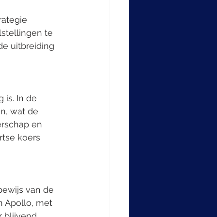
rategie 
stellingen te 
e uitbreiding 
is. In de 
n, wat de 
erschap en 
rtse koers 
ewijs van de 
n Apollo, met 
 blijvend 