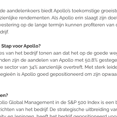
de aandelenkoers biedt Apollo’s toekomstige groeist
ienlijke rendementen. Als Apollo erin slaagt zijn doel
estering op de lange termijn kunnen profiteren van d
rijf.
 Stap voor Apollo?
es van het bedrijf tonen aan dat het op de goede weg 
den zijn de aandelen van Apollo met 50,8% gestege
e sector van 34% aanzienlijk overtreft. Met sterk leid
ategieën is Apollo goed gepositioneerd om zijn opwaa
ren?
lo Global Management in de S&P 500 Index is een b
ichten van het bedrijf. De strategische uitbreiding va
ity en leningen, heeft het bedrijf gepositioneerd voor