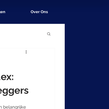
gen
Over Ons
ex:
eggers
 
 belangrijke 