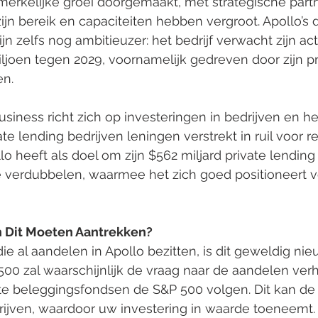
merkelijke groei doorgemaakt, met strategische par
jn bereik en capaciteiten hebben vergroot. Apollo’s d
n zelfs nog ambitieuzer: het bedrijf verwacht zijn act
iljoen tegen 2029, voornamelijk gedreven door zijn pr
en.
usiness richt zich op investeringen in bedrijven en he
vate lending bedrijven leningen verstrekt in ruil voor
lo heeft als doel om zijn $562 miljard private lendin
te verdubbelen, waarmee het zich goed positioneert v
 Dit Moeten Aantrekken?
ie al aandelen in Apollo bezitten, is dit geweldig nie
00 zal waarschijnlijk de vraag naar de aandelen ver
te beleggingsfondsen de S&P 500 volgen. Dit kan de
ijven, waardoor uw investering in waarde toeneemt.