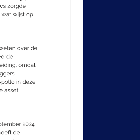
uws zorgde 
wat wijst op 
 weten over de 
eerde 
eiding, omdat 
eggers 
pollo in deze 
e asset 
eptember 2024 
heeft de 