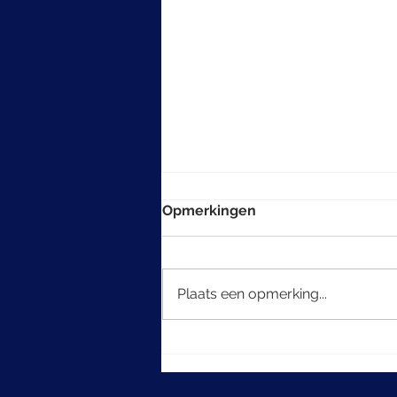
Opmerkingen
Plaats een opmerking...
De kunst van het
multigenerationeel denken
in beleggen