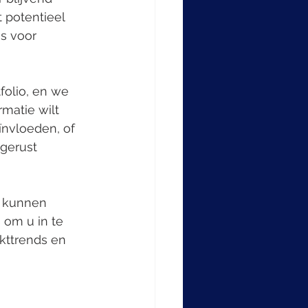
 potentieel 
s voor 
folio, en we 
matie wilt 
nvloeden, of 
gerust 
n kunnen 
 om u in te 
kttrends en 