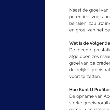
Naast de groei van 
potentieel voor aanz
behalen, zou uw inv
en groei van het bed
Wat Is de Volgende
De recente prestati
afgelopen zes maan
groei van de breder
duidelijke groeistr
voort te zetten.
Hoe Kunt U Profite
De opname van Apol
sterke groeivooruitz
name in private equ