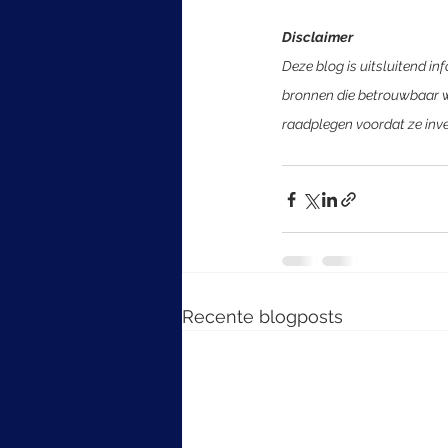
Disclaimer
Deze blog is uitsluitend in
bronnen die betrouwbaar wo
raadplegen voordat ze inv
Recente blogposts