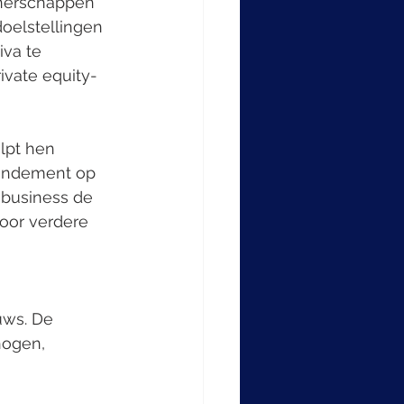
tnerschappen 
oelstellingen 
iva te 
ivate equity- 
lpt hen 
 rendement op 
g business de 
oor verdere 
uws. De 
hogen, 
 