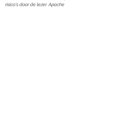
risico's door de lezer. Apache 
Corporation en haar partners 
garanderen niet de nauwkeurigheid of 
volledigheid van de verstrekte 
informatie en zijn niet aansprakelijk 
voor beleggingsbeslissingen die zijn 
genomen op basis van deze informatie. 
Raadpleeg altijd een gekwalificeerde 
financiële adviseur voordat u 
beleggingsbeslissingen neemt.
Alles weergeven
Recente blogposts