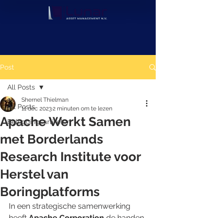
Post
All Posts
Shernel Thielman
All Posts
11 dec 2023
2 minuten om te lezen
Apache Werkt Samen
Beleggingsartikelen
met Borderlands
Research Institute voor
Herstel van
Boringplatforms
In een strategische samenwerking 
heeft 
Apache Corporation
 de handen 