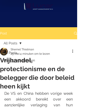
Post
All Posts
Shernel Thielman
All Posts
25 mei
4 minuten om te lezen
Vrijhandel,
Beleggingsartikelen
protectionisme en de
belegger die door beleid
heen kijkt
De VS en China hebben vorige week 
een akkoord bereikt over een 
aanzienlijke verlaging van hun 