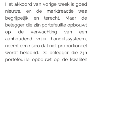
Het akkoord van vorige week is goed 
nieuws, en de marktreactie was 
begrijpelijk en terecht. Maar de 
belegger die zijn portefeuille opbouwt 
op de verwachting van een 
aanhoudend vrijer handelssysteem, 
neemt een risico dat niet proportioneel 
wordt beloond. De belegger die zijn 
portefeuille opbouwt op de kwaliteit 
van individuele bedrijven, op hun 
vermogen om waarde te creëren in 
goede en moeilijke handelstijden, op 
hun positionering in markten met 
structurele groei, staat sterker 
ongeacht wat de volgende ronde van 
onderhandelingen oplevert.
Geduld, kwaliteitsselectie en een lange 
horizon blijven de drie pijlers van een 