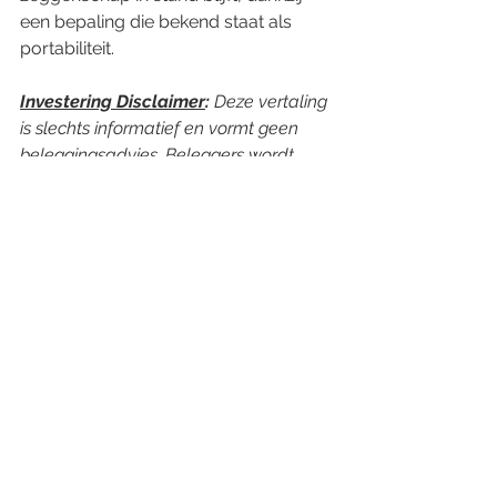
een bepaling die bekend staat als 
portabiliteit.
Investering Disclaimer
:
 Deze vertaling 
is slechts informatief en vormt geen 
beleggingsadvies. Beleggers wordt 
geadviseerd onafhankelijk advies in te 
winnen alvorens beslissingen te nemen 
op basis van deze informatie.
Alles weergeven
Recente blogposts