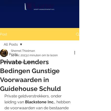
Post
All Posts
Shernel Thielman
All Posts
14 dec 2023
2 minuten om te lezen
Private Lenders
Beleggingsartikelen
Bedingen Gunstige
Voorwaarden in
Guidehouse Schuld
Private geldverstrekkers, onder 
leiding van 
Blackstone Inc.
, hebben 
de voorwaarden van de bestaande 