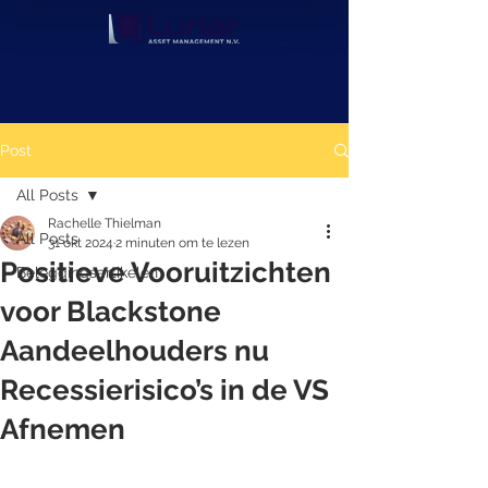
Post
All Posts
Rachelle Thielman
All Posts
31 okt 2024
2 minuten om te lezen
Positieve Vooruitzichten
Beleggingsartikelen
voor Blackstone
Aandeelhouders nu
Recessierisico’s in de VS
Afnemen