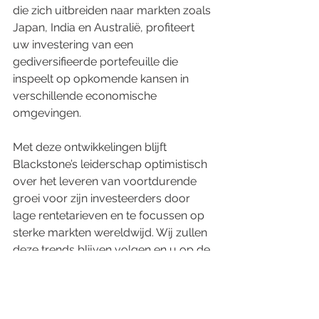
die zich uitbreiden naar markten zoals 
Japan, India en Australië, profiteert 
uw investering van een 
gediversifieerde portefeuille die 
inspeelt op opkomende kansen in 
verschillende economische 
omgevingen.
Met deze ontwikkelingen blijft 
Blackstone’s leiderschap optimistisch 
over het leveren van voortdurende 
groei voor zijn investeerders door 
lage rentetarieven en te focussen op 
sterke markten wereldwijd. Wij zullen 
deze trends blijven volgen en u op de 
hoogte houden van de invloed op uw 
investering.
Beleggingsdisclaimer