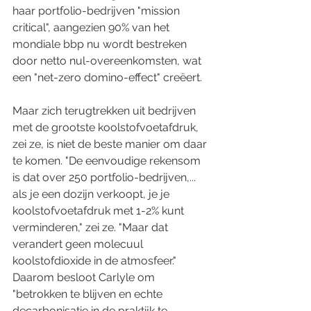
haar portfolio-bedrijven "mission 
critical", aangezien 90% van het 
mondiale bbp nu wordt bestreken 
door netto nul-overeenkomsten, wat 
een "net-zero domino-effect" creëert.
Maar zich terugtrekken uit bedrijven 
met de grootste koolstofvoetafdruk, 
zei ze, is niet de beste manier om daar 
te komen. "De eenvoudige rekensom 
is dat over 250 portfolio-bedrijven,... 
als je een dozijn verkoopt, je je 
koolstofvoetafdruk met 1-2% kunt 
verminderen," zei ze. "Maar dat 
verandert geen molecuul 
koolstofdioxide in de atmosfeer." 
Daarom besloot Carlyle om 
"betrokken te blijven en echte 
decarbonisatie in de praktijk te 