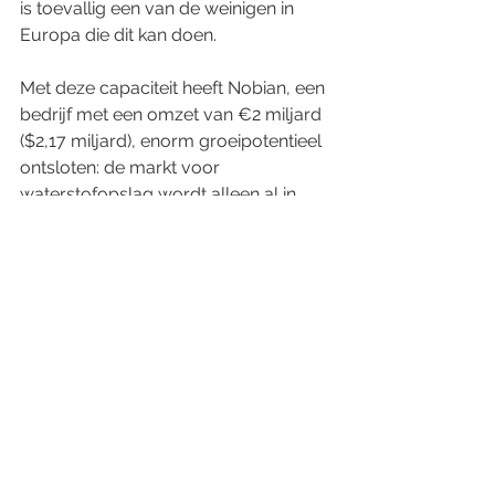
is toevallig een van de weinigen in 
Europa die dit kan doen.
Met deze capaciteit heeft Nobian, een 
bedrijf met een omzet van €2 miljard 
($2,17 miljard), enorm groeipotentieel 
ontsloten: de markt voor 
waterstofopslag wordt alleen al in 
Duitsland en Nederland geschat op 
minstens €4 miljard ($4,35 miljard) 
per jaar.
Dat is het einddoel voor Carlyle. 
Vasthouden aan uw 
koolstofintensieve bedrijven, 
redeneert het, help ze hun activiteiten 
en toekomstige zakelijke kansen te 
decarboniseren en u heeft een 
geweldig resultaat voor uw 
investeringen en het klimaat. "We 