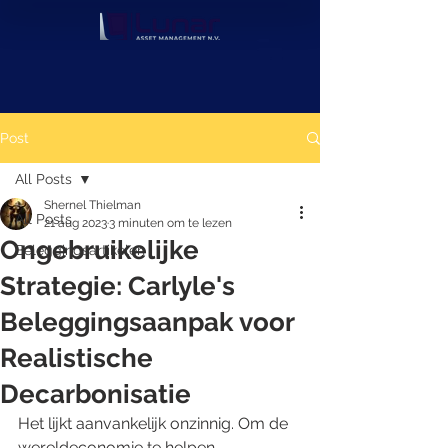
Post
All Posts
Shernel Thielman
All Posts
21 aug 2023
3 minuten om te lezen
Ongebruikelijke
Beleggingsartikelen
Strategie: Carlyle's
Beleggingsaanpak voor
Realistische
Decarbonisatie
Het lijkt aanvankelijk onzinnig. Om de 
wereldeconomie te helpen 