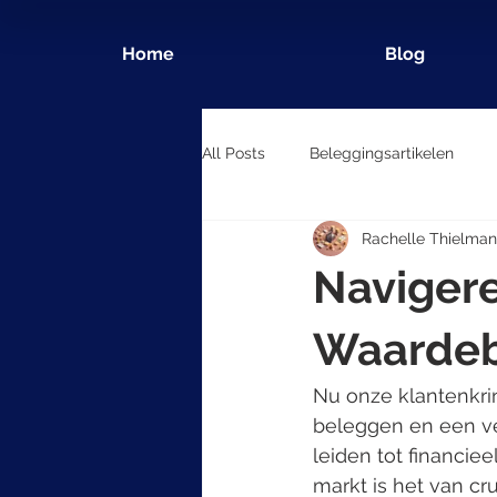
Home
Blog
All Posts
Beleggingsartikelen
Rachelle Thielman
Naviger
Waardeb
Nu onze klantenkri
beleggen en een ve
leiden tot financie
markt is het van c