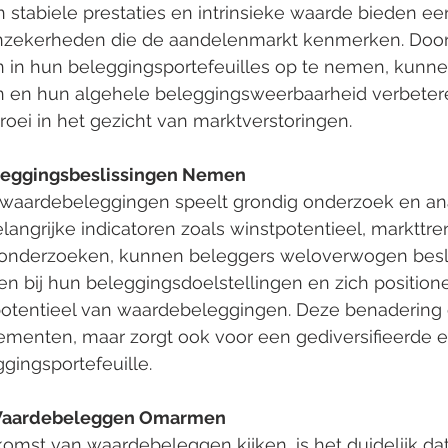
 stabiele prestaties en intrinsieke waarde bieden ee
onzekerheden die de aandelenmarkt kenmerken. Door
in hun beleggingsportefeuilles op te nemen, kunne
en en hun algehele beleggingsweerbaarheid verbetere
oei in het gezicht van marktverstoringen.
eggingsbeslissingen Nemen
n waardebeleggingen speelt grondig onderzoek en an
elangrijke indicatoren zoals winstpotentieel, markttre
e onderzoeken, kunnen beleggers weloverwogen besl
n bij hun beleggingsdoelstellingen en zich position
 potentieel van waardebeleggingen. Deze benadering 
dementen, maar zorgt ook voor een gediversifieerde e
gingsportefeuille.
Waardebeleggen Omarmen
omst van waardebeleggen kijken, is het duidelijk da