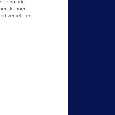
ndelenmarkt 
men, kunnen 
eid verbeteren.