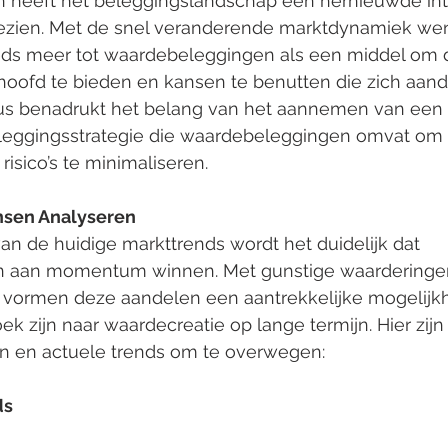
 heeft het beleggingslandschap een hernieuwde int
zien. Met de snel veranderende marktdynamiek we
eds meer tot waardebeleggingen als een middel om 
oofd te bieden en kansen te benutten die zich aand
cus benadrukt het belang van het aannemen van een 
eleggingsstrategie die waardebeleggingen omvat o
risico’s te minimaliseren.
nsen Analyseren
van de huidige markttrends wordt het duidelijk dat 
 aan momentum winnen. Met gunstige waarderingen
n vormen deze aandelen een aantrekkelijke mogelijkh
ek zijn naar waardecreatie op lange termijn. Hier zijn
ten en actuele trends om te overwegen:
ds