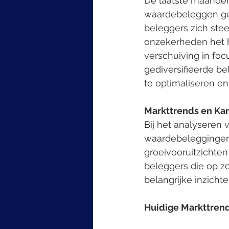
De laatste maanden
waardebeleggen ge
beleggers zich ste
onzekerheden het h
verschuiving in fo
gediversifieerde b
te optimaliseren en 
Markttrends en Ka
Bij het analyseren 
waardebeleggingen
groeivooruitzichte
beleggers die op zo
belangrijke inzich
Huidige Markttren