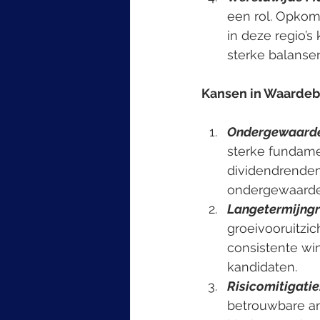
een rol. Opkom
in deze regio’s
sterke balanse
Kansen in Waarde
Ondergewaardee
sterke fundame
dividendrende
ondergewaardee
Langetermijngr
groeivooruitzic
consistente win
kandidaten.
Risicomitigatie
betrouwbare ank