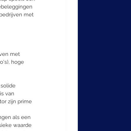
ebeleggingen 
 bedrijven met 
jven met 
's), hoge 
solide 
is van 
or zijn prime 
ngen als een 
nsieke waarde 