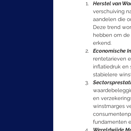
Herstel van Wa
verschuiving n
aandelen die o
Deze trend wor
hebben om de m
erkend.
Economische In
rentetarieven 
inflatiedruk e
stabielere wins
Sectorsprestati
waardebeleggin
en verzekering
winstmarges ver
consumentenpr
fundamenten en
Wereldwijde M