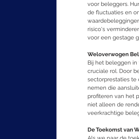
voor beleggers. Hun
de fluctuaties en 
waardebeleggingen 
risico's verminder
voor een gestage gr
Weloverwogen Bel
Bij het beleggen i
cruciale rol. Door b
sectorprestaties t
nemen die aansluite
profiteren van het
niet alleen de ren
veerkrachtige beleg
De Toekomst van 
Als we naar de toek