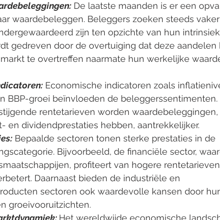
ardebeleggingen:
 De laatste maanden is er een opva
aar waardebeleggen. Beleggers zoeken steeds vaker
ndergewaardeerd zijn ten opzichte van hun intrinsiek
dt gedreven door de overtuiging dat deze aandelen h
arkt te overtreffen naarmate hun werkelijke waard
dicatoren:
 Economische indicatoren zoals inflatieniv
en BBP-groei beïnvloeden de beleggerssentimenten.
n stijgende rentetarieven worden waardebeleggingen, 
t- en dividendprestaties hebben, aantrekkelijker.
es:
 Bepaalde sectoren tonen sterke prestaties in de 
gscategorie. Bijvoorbeeld, de financiële sector, wa
smaatschappijen, profiteert van hogere rentetarieven
betert. Daarnaast bieden de industriële en 
oducten sectoren ook waardevolle kansen door hun
 groeivooruitzichten.
arktdynamiek:
Het wereldwijde economische landsch