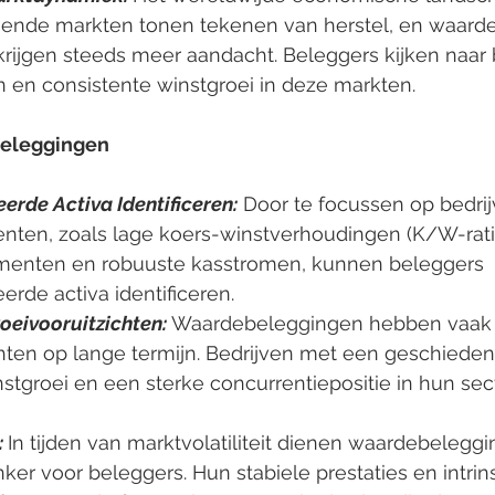
ende markten tonen tekenen van herstel, en waard
 krijgen steeds meer aandacht. Beleggers kijken naar
n en consistente winstgroei in deze markten.
beleggingen
rde Activa Identificeren:
 Door te focussen op bedri
nten, zoals lage koers-winstverhoudingen (K/W-ratio
menten en robuuste kasstromen, kunnen beleggers 
rde activa identificeren.
oeivooruitzichten:
Waardebeleggingen hebben vaak 
hten op lange termijn. Bedrijven met een geschieden
stgroei en een sterke concurrentiepositie in hun sect
:
In tijden van marktvolatiliteit dienen waardebeleggi
er voor beleggers. Hun stabiele prestaties en intri