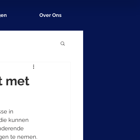
gen
Over Ons
t met
se in 
die kunnen 
anderende 
ngen te nemen.