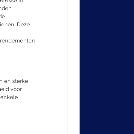
eresse in 
nden 
de 
ienen. Deze 
m rendementen 
 en sterke 
eid voor 
 enkele 