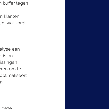
n buffer tegen 
 
n klanten 
n, wat zorgt 
alyse een 
nds en 
issingen 
eren om te 
optimaliseert 
n 
t deze 