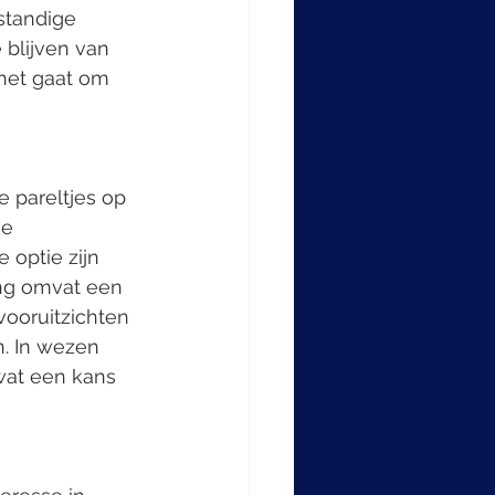
standige 
blijven van 
het gaat om 
 pareltjes op 
e 
optie zijn 
ing omvat een 
vooruitzichten 
 In wezen 
wat een kans 