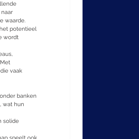
llende 
 naar 
e waarde. 
et potentieel 
e wordt 
eaus, 
 Met 
die vaak 
aronder banken 
, wat hun 
 solide 
ap speelt ook 