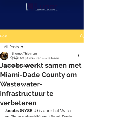
Post
All Posts
Shernel Thielman
All Posts
9 apr 2024
2 minuten om te lezen
Jacobs werkt samen met
Beleggingsartikelen
Miami-Dade County om
Wastewater-
infrastructuur te
verbeteren
Jacobs (NYSE: J)
 is door het Water- 
en Rioleringbedrijf van Miami-Dade 