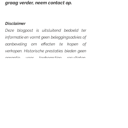
graag verder, neem contact op.
Disclaimer
Deze blogpost is uitsluitend bedoeld ter 
informatie en vormt geen beleggingsadvies of 
aanbeveling om effecten te kopen of 
verkopen. Historische prestaties bieden geen 
garantie voor toekomstige resultaten. 
Beleggen brengt risico’s, inclusief het verlies 
van kapitaal. Raadpleeg altijd een erkend 
financieel adviseur voordat u 
beleggingsbeslissingen neemt.