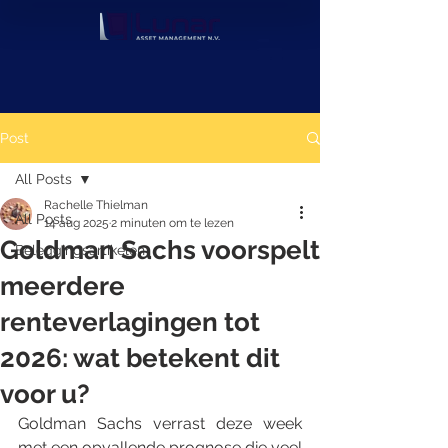
Post
All Posts
Rachelle Thielman
All Posts
14 aug 2025
2 minuten om te lezen
Goldman Sachs voorspelt
Beleggingsartikelen
meerdere
renteverlagingen tot
2026: wat betekent dit
voor u?
Goldman Sachs verrast deze week 
met een opvallende prognose die veel 