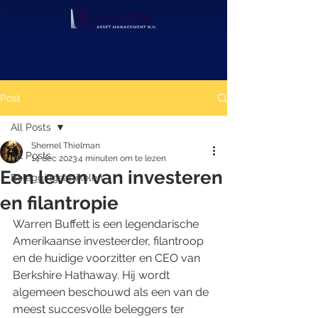
Post
All Posts
Shernel Thielman
All Posts
14 dec 2023
4 minuten om te lezen
Een leven van investeren
Beleggingsartikelen
en filantropie
Warren Buffett is een legendarische 
Amerikaanse investeerder, filantroop 
en de huidige voorzitter en CEO van 
Berkshire Hathaway. Hij wordt 
algemeen beschouwd als een van de 
meest succesvolle beleggers ter 