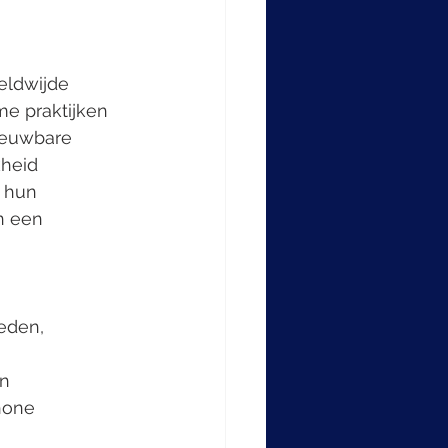
me praktijken 
ieuwbare 
kheid 
 hun 
n een 
n 
hone 