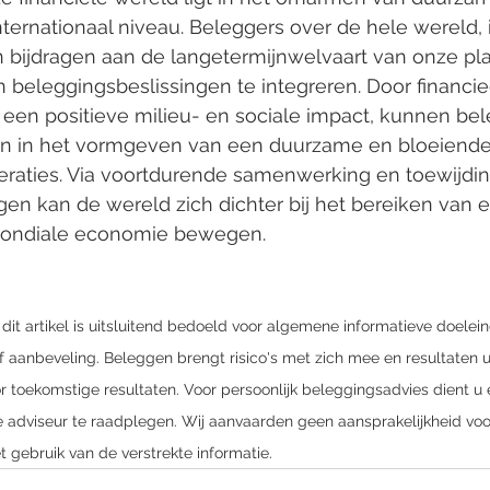
ernationaal niveau. Beleggers over de hele wereld, i
n bijdragen aan de langetermijnwelvaart van onze pl
 beleggingsbeslissingen te integreren. Door financi
een positieve milieu- en sociale impact, kunnen be
len in het vormgeven van een duurzame en bloeiend
aties. Via voortdurende samenwerking en toewijdin
en kan de wereld zich dichter bij het bereiken van
mondiale economie bewegen.
n dit artikel is uitsluitend bedoeld voor algemene informatieve doelei
 aanbeveling. Beleggen brengt risico's met zich mee en resultaten ui
r toekomstige resultaten. Voor persoonlijk beleggingsadvies dient u 
e adviseur te raadplegen. Wij aanvaarden geen aansprakelijkheid voor
 gebruik van de verstrekte informatie.