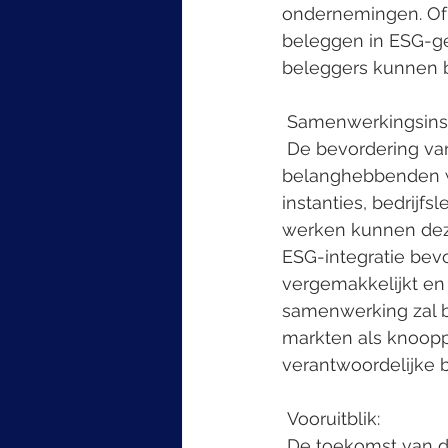
ondernemingen. Of h
beleggen in ESG-ge
beleggers kunnen b
 Samenwerkingsins
 De bevordering van ESG beleggen vereist samenwerking tussen verschillende 
belanghebbenden we
instanties, bedrijf
werken kunnen dez
ESG-integratie bevo
vergemakkelijkt en 
samenwerking zal b
markten als knoopp
verantwoordelijke 
 Vooruitblik:
 De toekomst van de financiële wereld ligt in het omarmen van duurzame groei via 