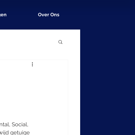
gen
Over Ons
l, Social, 
ijd getuige 