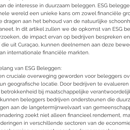
n de interesse in duurzaam beleggen. ESG beleggen
hele wereld een unieke kans om zowel financiële gro
te dragen aan het behoud van de natuurlijke schoonh
aneet. In dit artikel zullen we de opkomst van ESG b
erzoeken, de impact ervan op bedrijven bespreken en
ef die uit Curaçao, kunnen deelnemen aan deze bewe
n internationale financiële markten.
Belang van ESG Beleggen:
n geografische locatie. Door bedrijven te evalueren 
 betrokkenheid bij maatschappelijke verantwoordelij
, kunnen beleggers bedrijven ondersteunen die duur
dragen aan de langetermijnwelvaart van gemeenschap
nadering zoekt niet alleen financieel rendement, ma
nderingen in verschillende sectoren van de economi