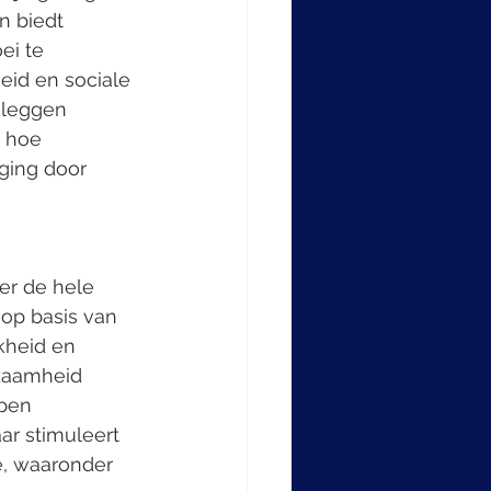
 biedt 
ei te 
eid en sociale 
eleggen 
 hoe 
ging door 
op basis van 
kheid en 
zaamheid 
pen 
ar stimuleert 
e, waaronder 