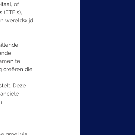
aal, of 
(ETF's), 
n wereldwijd.
ende 
samen te 
creëren die 
telt. Deze 
anciële 
n 