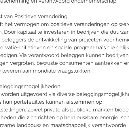
ieubescherming en verantwoord ondernemerschap.
t van Positieve Verandering:
n. Door kapitaal te investeren in bedrijven die duurza
eleggers de ontwikkeling van projecten voor hern
ervatie-initiatieven en sociale programma's die gelij
edigen. Via verantwoord beleggen kunnen bedrijven
gen vergroten, bewuste consumenten aantrekken e
ge leveren aan mondiale vraagstukken.
Beleggingsmogelijkheden:
s hun portefeuilles kunnen afstemmen op 
tellingen. Zowel private als publieke markten biede
heden die zich richten op hernieuwbare energie, sc
urzame landbouw en maatschappelijk verantwoorde 