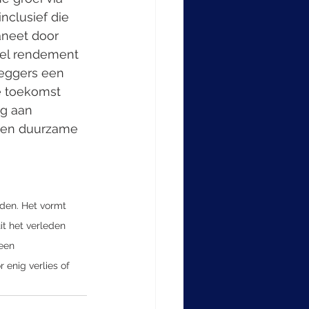
nclusief die 
aneet door 
eel rendement 
leggers een 
e toekomst 
g aan 
 een duurzame 
nden. Het vormt 
t het verleden 
een 
 enig verlies of 