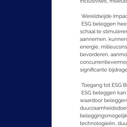
inclusiviteit, mil
 Wereldwijde Impac
 ESG beleggen heeft het vermogen om positieve veranderingen op wereldwijde 
schaal te stimulere
aannemen, kunnen b
energie, milieucons
bevorderen, aanmo
concurrentievermo
significante bijdra
 Toegang tot ESG 
 ESG beleggen kan worden uitgevoerd via diverse beleggingsmogelijkheden, 
waardoor belegger
duurzaamheidsdoels
beleggingsmogelijk
technologieën, du