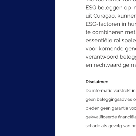
ESG beleggen op int
uit Curaçao, kunne
ESG-factoren in hun
te combineren met 
essentiële rol spe
voor komende gener
verantwoord belegg
en rechtvaardige 
Disclaimer:
De informatie verstrekt i
geen beleggingsadvies of
bieden geen garantie voo
gekwalificeerde financiël
schade als gevolg van het