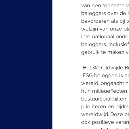
van een toename va
beleggers over de 
bevorderen als bij 
welzijn van onze pl
internationaal ond
beleggers, inclusi
gebruik te maken va
 Het Wereldwijde 
 ESG beleggen is een cruciale overweging geworden voor beleggers over de hele 
wereld, ongeacht hu
hun milieueffecten,
bestuurspraktijken
prioriteren en bij
wereldwijd. Deze be
ook positieve vera