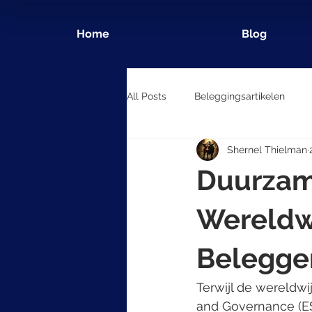
Home
Blog
All Posts
Beleggingsartikelen
Shernel Thielman
Duurzam
Wereldw
Belegge
Terwijl de wereldw
and Governance (ES