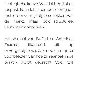
strategische keuze. Wie dat begrijpt en 
toepast, kan niet alleen beter omgaan 
met de onvermijdelijke schokken van 
de markt, maar ook structureel 
vermogen opbouwen.
Het verhaal van Buffett en American 
Express illustreert dit op 
onvergetelijke wijze. En ook nu zijn er 
voorbeelden van hoe zijn aanpak in de 
praktijk wordt gebracht. Voor wie 
bereid is verder te kijken, liggen de 
lessen voor het oprapen.
Disclaimer:
Dit artikel is uitsluitend bedoeld ter informatie 
en vormt geen financieel of beleggingsadvies. 
De geuite meningen zijn uitsluitend die van de 