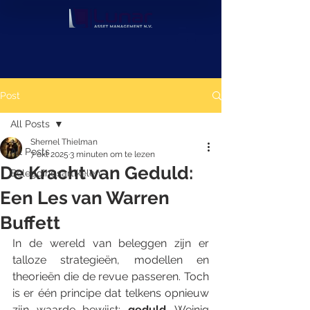
Post
All Posts
Shernel Thielman
All Posts
7 okt 2025
3 minuten om te lezen
De Kracht van Geduld:
Beleggingsartikelen
Een Les van Warren
Buffett
In de wereld van beleggen zijn er 
talloze strategieën, modellen en 
theorieën die de revue passeren. Toch 
is er één principe dat telkens opnieuw 
zijn waarde bewijst: 
geduld
. Weinig 