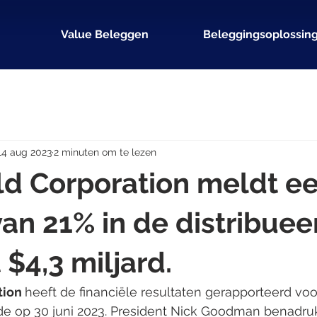
Value Beleggen
Beleggingsoplossin
14 aug 2023
2 minuten om te lezen
ld Corporation meldt e
 van 21% in de distribue
 $4,3 miljard.
tion 
heeft de financiële resultaten gerapporteerd vo
gde op 30 juni 2023. President Nick Goodman benadruk