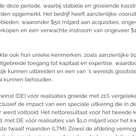
de deze periode, waarbij stabiele en groeiende kass
rden opgemerkt. Het bedrijf heeft aanzienlijke vooru
bieden, waaronder $50 miljard aan acquisities, onge
verkopen en een verwachte instroom van ongeveer $15
 uitgebreide toegang tot kapitaal en expertise, waardo
nlijk kunnen uitbreiden en een van 's werelds grootst
aal kunnen behouden.
clusief de impact van een speciale uitkering die in 
 werd voltooid. Het nettoresultaat voor het tweede k
, met DE vóór realisaties van $1,0 miljard voor het kw
atste twaalf maanden (LTM). Zowel de afdeling verm