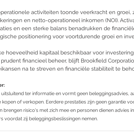
eringen en netto-operationeel inkomen (NOI). Activ
saties en een sterke balans benadrukken de financiël
egische positionering voor voortdurende groei en inve
udent financieel beheer, blijft Brookfield Corporati
kansen na te streven en financiële stabiliteit te beh
er:
 kopen of verkopen. Eerdere prestaties zijn geen garantie vo
n brengen risico's met zich mee en personen dienen advies in 
rs voordat zij beleggingsbeslissingen nemen.