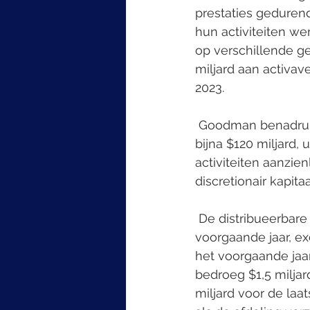
prestaties geduren
hun activiteiten we
op verschillende ge
miljard aan activa
2023.
 Goodman benadrukte ook hun unieke kenmerken, zoals aanzienlijke liquiditeit van 
bijna $120 miljard,
activiteiten aanzie
discretionair kapit
 De distribueerbare winst (DE) vóór realisaties groeide met 21% vergeleken met het 
voorgaande jaar, ex
het voorgaande jaar
bedroeg $1,5 miljard
miljard voor de la