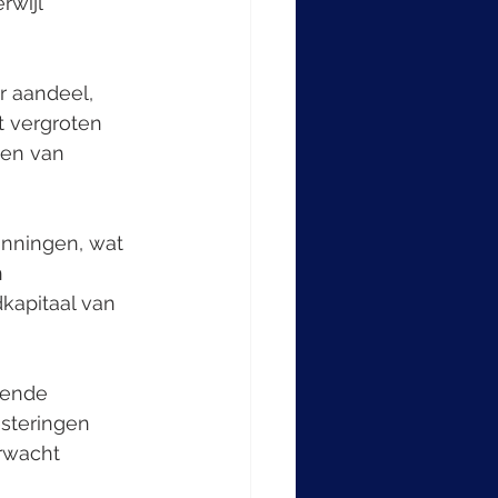
rwijl 
t vergroten 
en van 
 
kapitaal van 
steringen 
rwacht 