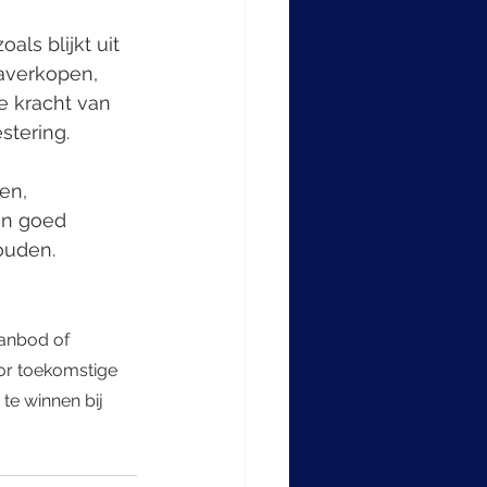
averkopen, 
e kracht van 
stering.
on goed 
ouden.
or toekomstige 
te winnen bij 