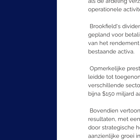
als de afdeling ver
operationele activ
 Brookfield's dividend voor de Corporation werd vastgesteld op $0,07 per aandeel, 
gepland voor betali
van het rendement 
bestaande activa.
 Opmerkelijke prestaties omvatten aanzienlijke inzameling en inzetinspanningen, wat 
leidde tot toegeno
verschillende secto
bijna $150 miljard a
 Bovendien vertoonde de afdeling verzekeringsoplossingen indrukwekkende 
resultaten, met ee
door strategische h
aanzienlijke groei