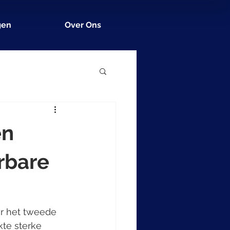
gen
Over Ons
en
erbare
or het tweede 
te sterke 