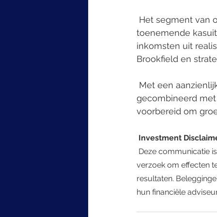
 Het segment van operationele activiteiten toonde veerkracht en groei, zoals blijkt uit 
toenemende kasuitk
inkomsten uit reali
Brookfield en strat
 Met een aanzienlijke hoeveelheid kapitaal beschikbaar voor investeringen, 
gecombineerd met pr
voorbereid om groei
 Investment Disclaim
 Deze communicatie is uitsluitend ter informatie en vormt geen beleggingsadvies, aanbod of 
verzoek om effecten te
resultaten. Belegginge
hun financiële adviseu