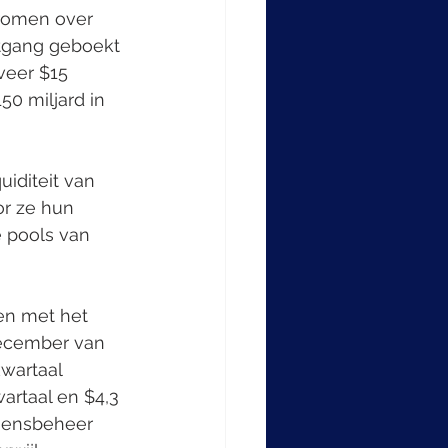
tromen over 
itgang geboekt 
veer $15 
0 miljard in 
or ze hun 
e pools van 
december van 
wartaal 
artaal en $4,3 
ogensbeheer 