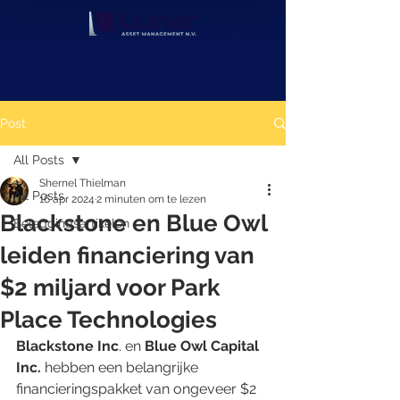
Post
All Posts
Shernel Thielman
All Posts
16 apr 2024
2 minuten om te lezen
Blackstone en Blue Owl
Beleggingsartikelen
leiden financiering van
$2 miljard voor Park
Place Technologies
Blackstone Inc
. en 
Blue Owl Capital 
Inc.
 hebben een belangrijke 
financieringspakket van ongeveer $2 