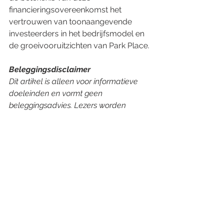
financieringsovereenkomst het 
vertrouwen van toonaangevende 
investeerders in het bedrijfsmodel en 
de groeivooruitzichten van Park Place.
Beleggingsdisclaimer
Dit artikel is alleen voor informatieve 
doeleinden en vormt geen 
beleggingsadvies. Lezers worden 
aangemoedigd om hun eigen 
onderzoek te doen en een 
gekwalificeerde financieel adviseur te 
raadplegen voordat ze 
beleggingsbeslissingen nemen.