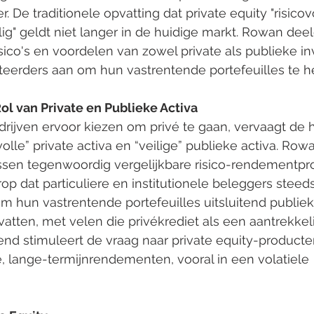
De traditionele opvatting dat private equity "risicovo
lig" geldt niet langer in de huidige markt. Rowan deel
isico's en voordelen van zowel private als publieke i
eerders aan om hun vastrentende portefeuilles te 
l van Private en Publieke Activa
ijven ervoor kiezen om privé te gaan, vervaagt de h
volle” private activa en “veilige” publieke activa. Ro
ssen tegenwoordig vergelijkbare risico-rendementpro
op dat particuliere en institutionele beleggers steed
m hun vastrentende portefeuilles uitsluitend publiek
ten, met velen die privékrediet als een aantrekkelij
nd stimuleert de vraag naar private equity-producten
, lange-termijnrendementen, vooral in een volatiele 