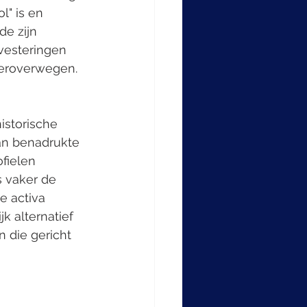
l" is en 
de zijn 
nvesteringen 
heroverwegen.
istorische 
wan benadrukte 
fielen 
s vaker de 
e activa 
k alternatief 
 die gericht 