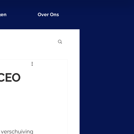
gen
Over Ons
 CEO
verschuiving 