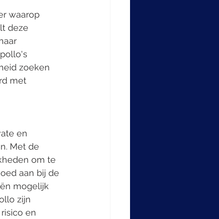
ier waarop 
lt deze 
naar 
pollo's 
gheid zoeken 
rd met 
ate en 
n. Met de 
jkheden om te 
oed aan bij de 
ën mogelijk 
lo zijn 
risico en 