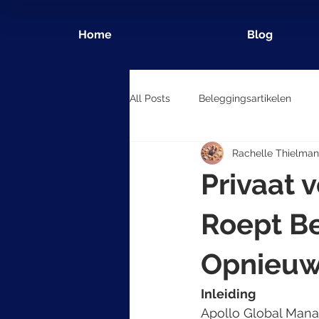
Home
Blog
All Posts
Beleggingsartikelen
Rachelle Thielman
Privaat 
Roept Be
Opnieuw 
Inleiding
Apollo Global Mana