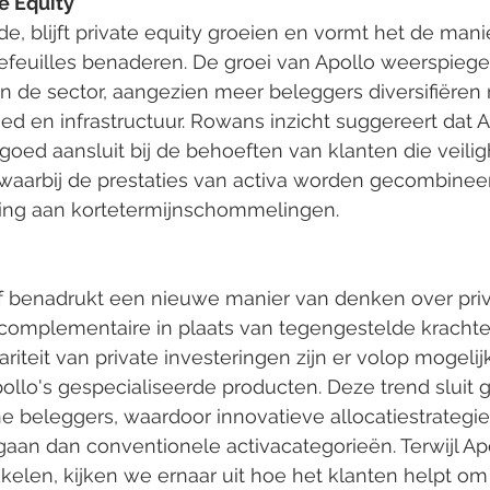
e Equity
e, blijft private equity groeien en vormt het de man
efeuilles benaderen. De groei van Apollo weerspiege
 de sector, aangezien meer beleggers diversifiëren 
oed en infrastructuur. Rowans inzicht suggereert dat A
 goed aansluit bij de behoeften van klanten die veili
, waarbij de prestaties van activa worden gecombinee
ling aan kortetermijnschommelingen.
 benadrukt een nieuwe manier van denken over priv
s complementaire in plaats van tegengestelde krachte
teit van private investeringen zijn er volop mogeli
pollo's gespecialiseerde producten. Deze trend sluit g
 beleggers, waardoor innovatieve allocatiestrategie
aan dan conventionele activacategorieën. Terwijl Apol
kkelen, kijken we ernaar uit hoe het klanten helpt om 