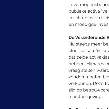
in vermogensbeheer. 
publieke activa "vei
inzichten over de r
en moedigde invest
De Veranderende Ro
Nu steeds meer bedr
kloof tussen “risico
dat beide activakla
hebben. Hij wees er
vraag stellen waaro
zouden moeten bevat
verkennen. Deze tre
zijn op betrouwbare
marktomgeving.