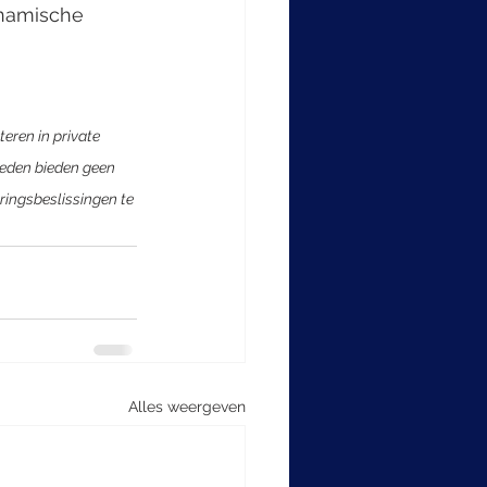
ynamische 
eren in private 
rleden bieden geen 
ringsbeslissingen te 
Alles weergeven