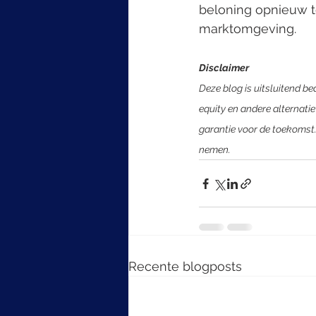
beloning opnieuw te
marktomgeving.
Disclaimer
Deze blog is uitsluitend be
equity en andere alternatie
garantie voor de toekomst.
nemen.
Recente blogposts