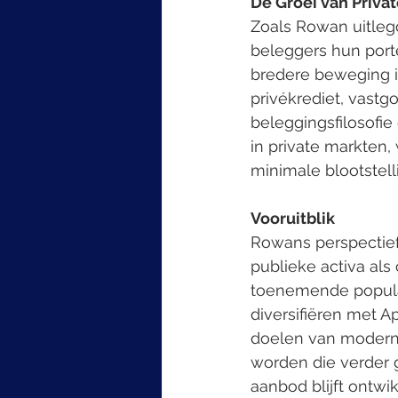
De Groei van Privat
Zoals Rowan uitlegd
beleggers hun port
bredere beweging in
privékrediet, vastg
beleggingsfilosofie
in private markten
minimale blootstel
Vooruitblik
Rowans perspectief
publieke activa al
toenemende populari
diversifiëren met A
doelen van moderne
worden die verder g
aanbod blijft ontwi