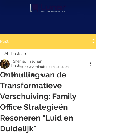
Post
All Posts
Shernel Thielman
All Posts
13 feb 2024
2 minuten om te lezen
Onthulling van de
Beleggingsartikelen
Transformatieve
Verschuiving: Family
Office Strategieën
Resoneren "Luid en
Duidelijk"