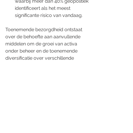
waarbij meer dan 40% geopolitiek 
identificeert als het meest 
significante risico van vandaag.
Toenemende bezorgdheid ontstaat 
over de behoefte aan aanvullende 
middelen om de groei van activa 
onder beheer en de toenemende 
diversificatie over verschillende 
beleggingscategorieën te 
ondersteunen.
Beleggingsdisclaimer
: Deze 
informatie is alleen bedoeld voor 
informatieve doeleinden en vormt 
geen beleggingsadvies, goedkeuring of 
aanbeveling. Voer altijd grondig 
onderzoek uit en overweeg advies in te 
winnen bij een financieel adviseur 