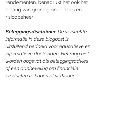
rendementen, benadrukt het ook het 
belang van grondig onderzoek en 
risicobeheer.
Beleggingsdisclaimer
: De verstrekte 
informatie in deze blogpost is 
uitsluitend bedoeld voor educatieve en 
informatieve doeleinden. Het mag niet 
worden opgevat als beleggingsadvies 
of een aanbeveling om financiële 
producten te kopen of verkopen. 
Beleggers dienen hun eigen onderzoek 
uit te voeren en een gekwalificeerde 
financieel adviseur te raadplegen 
voordat zij enige 
beleggingsbeslissingen nemen.