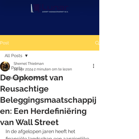
Post
All Posts
Shernel Thielman
All Posts
24 apr 2024
2 minuten om te lezen
De Opkomst van
Beleggingsartikelen
Reusachtige
Beleggingsmaatschappij
en: Een Herdefiniëring
van Wall Street
In de afgelopen jaren heeft het 
financiële landschap een aanzienlijke 