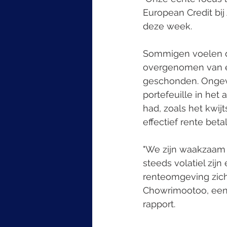
European Credit bij
deze week.
Sommigen voelen de
overgenomen van e
geschonden. Ongev
portefeuille in het
had, zoals het kwij
effectief rente bet
"We zijn waakzaam
steeds volatiel zij
renteomgeving zich
Chowrimootoo, een 
rapport.