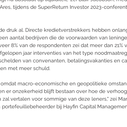
 Ares, tijdens de SuperReturn Investor 2023-conferenti
 druk al. Directe kredietverstrekkers hebben onlang
en aantal bedrijven die de voorwaarden van lening
eer 8% van de respondenten zei dat meer dan 21% v
 afgelopen jaar interventies van het type noodmaatre
tschelden van convenanten, betalingsvakanties en ca
alen met meer schuld.
 omdat macro-economische en geopolitieke omstan
n en er onzekerheid blijft bestaan over hoe de verhoo
 zal vertalen voor sommige van deze leners," zei Mar
portefeuillebeheerder bij Hayfin Capital Management