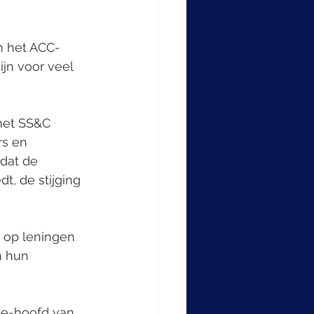
n het ACC-
jn voor veel 
met SS&C 
s en 
dat de 
t, de stijging 
 op leningen 
n hun 
ede-hoofd van 