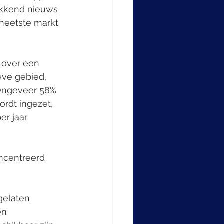
ekkend nieuws 
heetste markt 
 over een 
eve gebied, 
 Ongeveer 58% 
ordt ingezet, 
er jaar 
ncentreerd 
gelaten 
en 