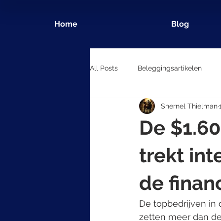
Home
Blog
All Posts
Beleggingsartikelen
Shernel Thielman
De $1.60
trekt in
de finan
De topbedrijven in 
zetten meer dan de 