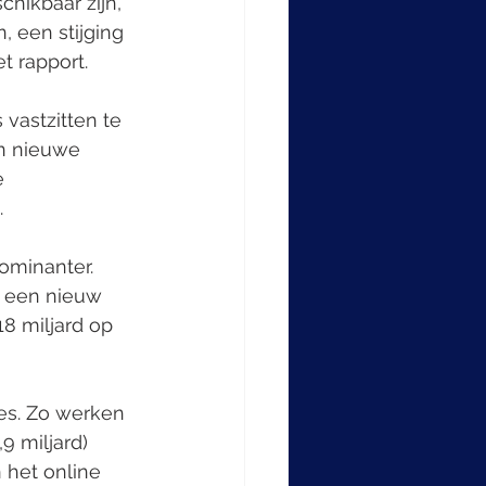
hikbaar zijn, 
, een stijging 
t rapport.
vastzitten te 
n nieuwe 
e 
.
ominanter. 
n een nieuw 
8 miljard op 
es. Zo werken 
9 miljard) 
 het online 