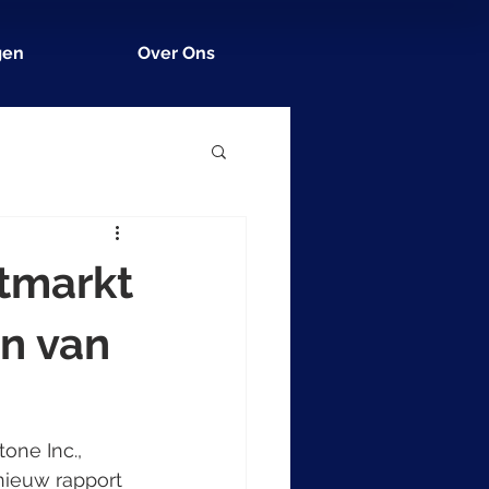
gen
Over Ons
etmarkt
en van
one Inc., 
nieuw rapport 