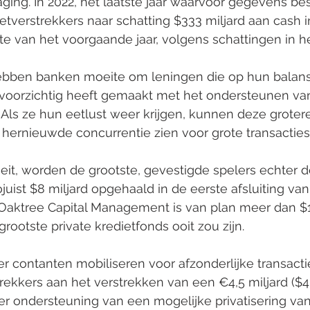
ing. In 2022, het laatste jaar waarvoor gegevens besc
etverstrekkers naar schatting $333 miljard aan cash in
e van het voorgaande jaar, volgens schattingen in he
ebben banken moeite om leningen die op hun balans 
voorzichtig heeft gemaakt met het ondersteunen va
Als ze hun eetlust weer krijgen, kunnen deze groter
 hernieuwde concurrentie zien voor grote transacties
oeit, worden de grootste, gevestigde spelers echter d
juist $8 miljard opgehaald in de eerste afsluiting va
 Oaktree Capital Management is van plan meer dan $1
grootste private kredietfonds ooit zou zijn.
 contanten mobiliseren voor afzonderlijke transacti
trekkers aan het verstrekken van een €4,5 miljard ($4,
er ondersteuning van een mogelijke privatisering van