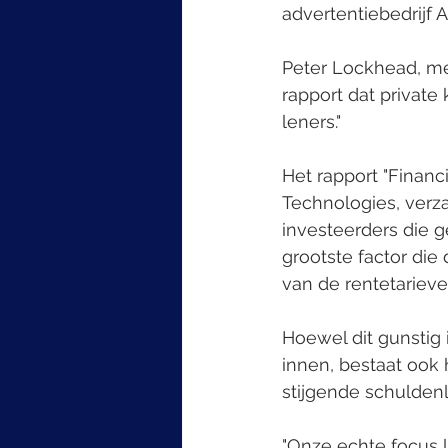
advertentiebedrijf A
Peter Lockhead, me
rapport dat private
leners."
Het rapport "Finan
Technologies, verz
investeerders die g
grootste factor die 
van de rentetarieven
Hoewel dit gunstig 
innen, bestaat ook 
stijgende schuldenl
"Onze echte focus l