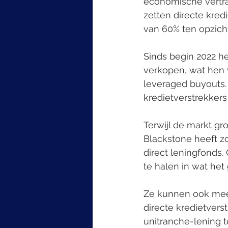
economische vertrag
zetten directe kredi
van 60% ten opzicht
Sinds begin 2022 h
verkopen, wat hen 
leveraged buyouts. 
kredietverstrekkers
Terwijl de markt gr
Blackstone heeft zo
direct leningfonds.
te halen in wat het 
Ze kunnen ook meer
directe kredietvers
unitranche-lening t