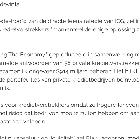
devinta.
de-hoofd van de directe leenstrategie van ICG, zei i
 kredietverstrekkers "momenteel de enige oplossing zi
cing The Economy", geproduceerd in samenwerking 
amelde antwoorden van 56 private kredietverstrekker
ezamenlijk ongeveer $914 miljard beheren. Het blijkt 
de portefeuilles van private kredietbedrijven beïnvloed
 is.
is voor kredietverstrekkers omdat ze hogere tarieven
het risico dat bedrijven moeite zullen hebben om aa
asten te voldoen.
igt nu absoluut op liquiditeit," zei Blair Jacobson, m