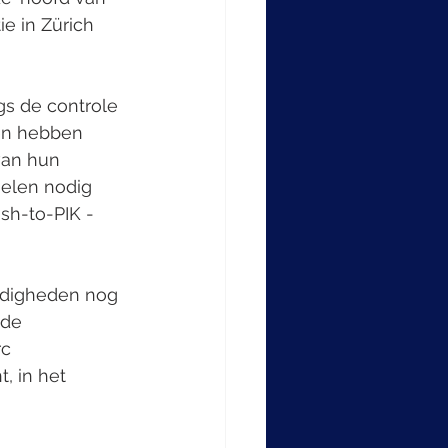
e in Zürich 
s de controle 
en hebben 
an hun 
gelen nodig 
sh-to-PIK - 
digheden nog 
gde 
c 
, in het 