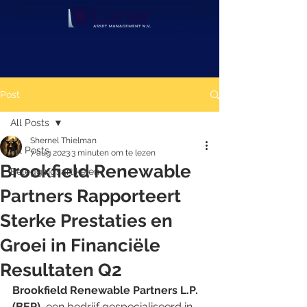
Post
All Posts
Shernel Thielman
All Posts
7 aug 2023
3 minuten om te lezen
Brookfield Renewable
Beleggingsartikelen
Partners Rapporteert
Sterke Prestaties en
Groei in Financiële
Resultaten Q2
Brookfield Renewable Partners L.P. 
(BEP)
, een bedrijf gespecialiseerd in 