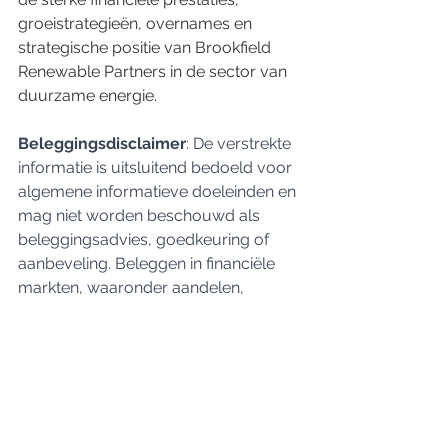
groeistrategieën, overnames en 
strategische positie van Brookfield 
Renewable Partners in de sector van 
duurzame energie.
Beleggingsdisclaimer
: De verstrekte 
informatie is uitsluitend bedoeld voor 
algemene informatieve doeleinden en 
mag niet worden beschouwd als 
beleggingsadvies, goedkeuring of 
aanbeveling. Beleggen in financiële 
markten, waaronder aandelen, 
obligaties, grondstoffen en andere 
instrumenten, brengt inherente risico's 
en onzekerheden met zich mee. 
Eerdere prestaties zijn geen indicatie 
voor toekomstige resultaten. Elke 
beslissing om te beleggen of te 