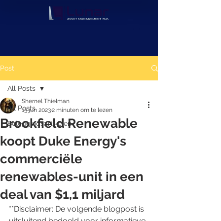
Post
All Posts
Shernel Thielman
All Posts
13 jun 2023
2 minuten om te lezen
Brookfield Renewable
Beleggingsartikelen
koopt Duke Energy's
commerciële
renewables-unit in een
deal van $1,1 miljard
**Disclaimer: De volgende blogpost is 
uitsluitend bedoeld voor informatieve 