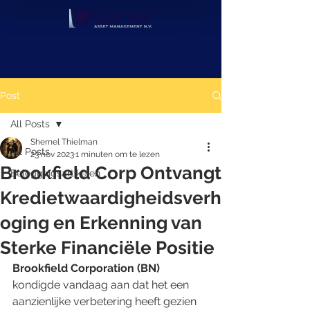
Post
All Posts
Shernel Thielman
All Posts
23 nov 2023
1 minuten om te lezen
Brookfield Corp Ontvangt
Beleggingsartikelen
Kredietwaardigheidsverh
oging en Erkenning van
Sterke Financiële Positie
Brookfield Corporation (BN)
kondigde vandaag aan dat het een 
aanzienlijke verbetering heeft gezien 